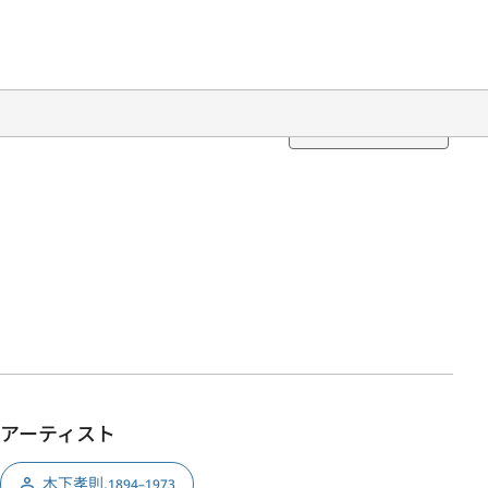
Translation
アーティスト
木下孝則
,
1894–1973