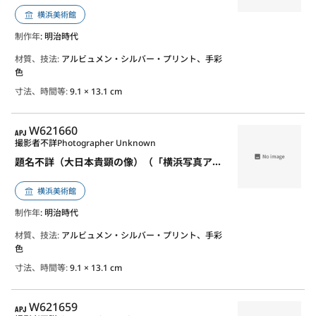
横浜美術館
制作年
: 明治時代
材質、技法:
アルビュメン・シルバー・プリント、手彩
色
寸法、時間等:
9.1 × 13.1 cm
APJ
W621660
撮影者不詳
Photographer Unknown
題名不詳（大日本貴顕の像）（「横浜写真アルバム」の内）
横浜美術館
制作年
: 明治時代
材質、技法:
アルビュメン・シルバー・プリント、手彩
色
寸法、時間等:
9.1 × 13.1 cm
APJ
W621659