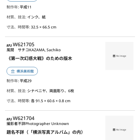
制作年
: 平成11
材質、技法:
インク、紙
寸法、時間等:
32.5 × 66.5 cm
APJ
W621705
風間 サチコ
KAZAMA, Sachiko
《第一次幻惑大戦》のための版木
横浜美術館
制作年
: 平成29
材質、技法:
シナベニヤ、両面彫り、6枚
寸法、時間等:
各 91.5 × 60.6 × 0.8 cm
APJ
W621704
撮影者不詳
Photographer Unknown
題名不詳（「横浜写真アルバム」の内）