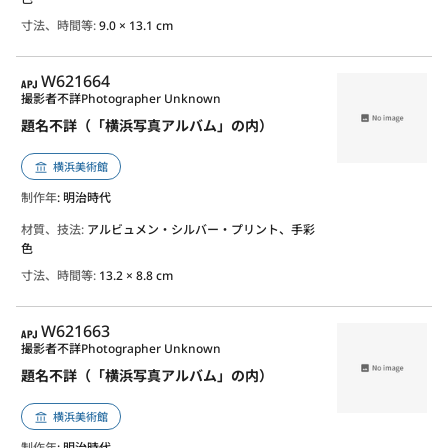
寸法、時間等:
9.0 × 13.1 cm
APJ
W621664
撮影者不詳
Photographer Unknown
題名不詳（「横浜写真アルバム」の内）
横浜美術館
制作年
: 明治時代
材質、技法:
アルビュメン・シルバー・プリント、手彩
色
寸法、時間等:
13.2 × 8.8 cm
APJ
W621663
撮影者不詳
Photographer Unknown
題名不詳（「横浜写真アルバム」の内）
横浜美術館
制作年
: 明治時代