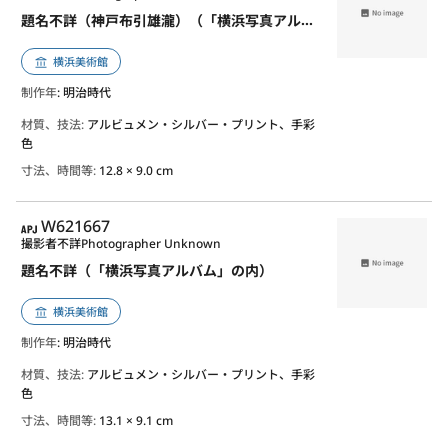
題名不詳（神戸布引雄瀧）（「横浜写真アルバム」の内）
横浜美術館
制作年
: 明治時代
材質、技法:
アルビュメン・シルバー・プリント、手彩
色
寸法、時間等:
12.8 × 9.0 cm
APJ
W621667
撮影者不詳
Photographer Unknown
題名不詳（「横浜写真アルバム」の内）
横浜美術館
制作年
: 明治時代
材質、技法:
アルビュメン・シルバー・プリント、手彩
色
寸法、時間等:
13.1 × 9.1 cm