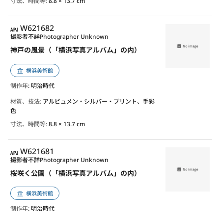
寸法、時間等:
8.8 × 13.7 cm
APJ
W621682
撮影者不詳
Photographer Unknown
神戸の風景（「横浜写真アルバム」の内）
横浜美術館
制作年
: 明治時代
材質、技法:
アルビュメン・シルバー・プリント、手彩
色
寸法、時間等:
8.8 × 13.7 cm
APJ
W621681
撮影者不詳
Photographer Unknown
桜咲く公園（「横浜写真アルバム」の内）
横浜美術館
制作年
: 明治時代