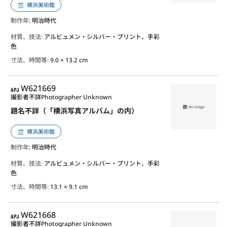
横浜美術館
制作年
: 明治時代
材質、技法:
アルビュメン・シルバー・プリント、手彩
色
寸法、時間等:
9.0 × 13.2 cm
APJ
W621669
撮影者不詳
Photographer Unknown
題名不詳（「横浜写真アルバム」の内）
横浜美術館
制作年
: 明治時代
材質、技法:
アルビュメン・シルバー・プリント、手彩
色
寸法、時間等:
13.1 × 9.1 cm
APJ
W621668
撮影者不詳
Photographer Unknown