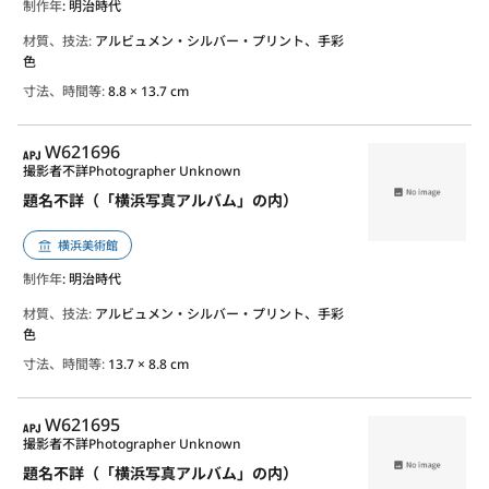
制作年
: 明治時代
材質、技法:
アルビュメン・シルバー・プリント、手彩
色
寸法、時間等:
8.8 × 13.7 cm
APJ
W621696
撮影者不詳
Photographer Unknown
題名不詳（「横浜写真アルバム」の内）
横浜美術館
制作年
: 明治時代
材質、技法:
アルビュメン・シルバー・プリント、手彩
色
寸法、時間等:
13.7 × 8.8 cm
APJ
W621695
撮影者不詳
Photographer Unknown
題名不詳（「横浜写真アルバム」の内）