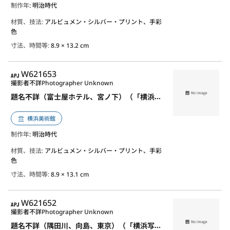
制作年
: 明治時代
材質、技法:
アルビュメン・シルバー・プリント、手彩
色
寸法、時間等:
8.9 × 13.2 cm
APJ
W621653
撮影者不詳
Photographer Unknown
題名不詳（富士屋ホテル、宮ノ下）（「横浜写真アルバム」の内）
横浜美術館
制作年
: 明治時代
材質、技法:
アルビュメン・シルバー・プリント、手彩
色
寸法、時間等:
8.9 × 13.1 cm
APJ
W621652
撮影者不詳
Photographer Unknown
題名不詳（隅田川、向島、東京）（「横浜写真アルバム」の内）