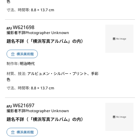
色
寸法、時間等:
8.8 × 13.7 cm
APJ
W621698
撮影者不詳
Photographer Unknown
題名不詳（「横浜写真アルバム」の内）
横浜美術館
制作年
: 明治時代
材質、技法:
アルビュメン・シルバー・プリント、手彩
色
寸法、時間等:
8.8 × 13.7 cm
APJ
W621697
撮影者不詳
Photographer Unknown
題名不詳（「横浜写真アルバム」の内）
横浜美術館