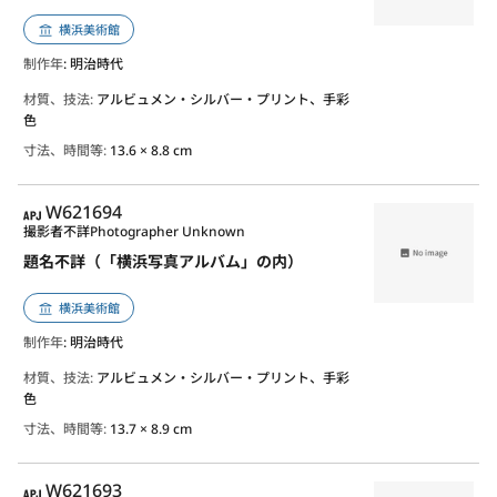
横浜美術館
制作年
: 明治時代
材質、技法:
アルビュメン・シルバー・プリント、手彩
色
寸法、時間等:
13.6 × 8.8 cm
APJ
W621694
撮影者不詳
Photographer Unknown
題名不詳（「横浜写真アルバム」の内）
横浜美術館
制作年
: 明治時代
材質、技法:
アルビュメン・シルバー・プリント、手彩
色
寸法、時間等:
13.7 × 8.9 cm
APJ
W621693