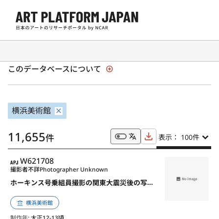
全国美術館収蔵品サーチ「SHŪZŌ」
このデータベースについて
横浜美術館
11,655
件
表示： 100
件
APJ
W621708
撮影者不詳
Photographer Unknown
ホーキンス号乗組員撮影の関東大震災後の写真アルバム
横浜美術館
制作年
: 大正12-13頃