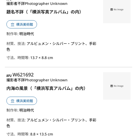
撮影者不詳
Photographer Unknown
題名不詳（「横浜写真アルバム」の内）
横浜美術館
制作年
: 明治時代
材質、技法:
アルビュメン・シルバー・プリント、手彩
色
寸法、時間等:
13.7 × 8.8 cm
APJ
W621692
撮影者不詳
Photographer Unknown
内海の風景（「横浜写真アルバム」の内）
横浜美術館
制作年
: 明治時代
材質、技法:
アルビュメン・シルバー・プリント、手彩
色
寸法、時間等:
8.8 × 13.5 cm