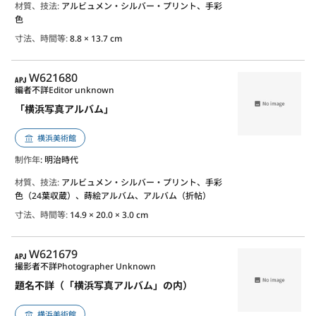
材質、技法:
アルビュメン・シルバー・プリント、手彩
色
寸法、時間等:
8.8 × 13.7 cm
APJ
W621680
編者不詳
Editor unknown
「横浜写真アルバム」
横浜美術館
制作年
: 明治時代
材質、技法:
アルビュメン・シルバー・プリント、手彩
色（24葉収蔵）、蒔絵アルバム、アルバム（折帖）
寸法、時間等:
14.9 × 20.0 × 3.0 cm
APJ
W621679
撮影者不詳
Photographer Unknown
題名不詳（「横浜写真アルバム」の内）
横浜美術館