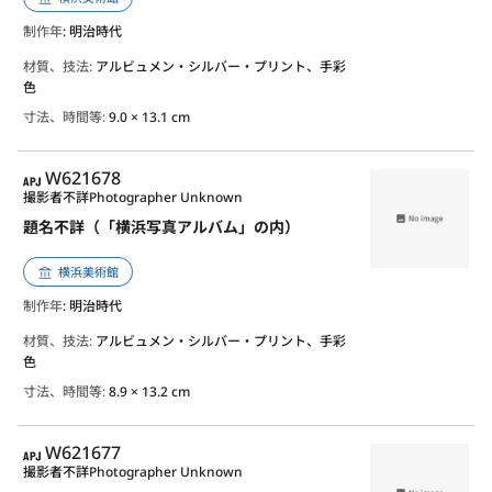
制作年
: 明治時代
材質、技法:
アルビュメン・シルバー・プリント、手彩
色
寸法、時間等:
9.0 × 13.1 cm
APJ
W621678
撮影者不詳
Photographer Unknown
題名不詳（「横浜写真アルバム」の内）
横浜美術館
制作年
: 明治時代
材質、技法:
アルビュメン・シルバー・プリント、手彩
色
寸法、時間等:
8.9 × 13.2 cm
APJ
W621677
撮影者不詳
Photographer Unknown