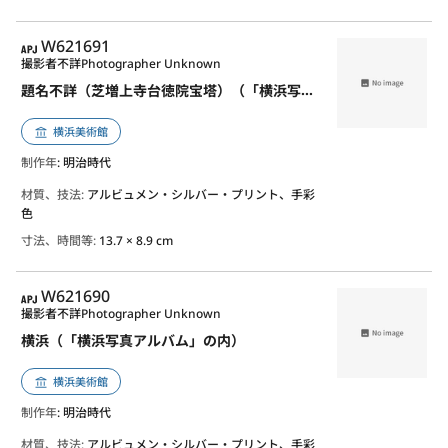
APJ
W621691
撮影者不詳
Photographer Unknown
題名不詳（芝増上寺台徳院宝塔）（「横浜写真アルバム」の内）
横浜美術館
制作年
: 明治時代
材質、技法:
アルビュメン・シルバー・プリント、手彩
色
寸法、時間等:
13.7 × 8.9 cm
APJ
W621690
撮影者不詳
Photographer Unknown
横浜（「横浜写真アルバム」の内）
横浜美術館
制作年
: 明治時代
材質、技法:
アルビュメン・シルバー・プリント、手彩