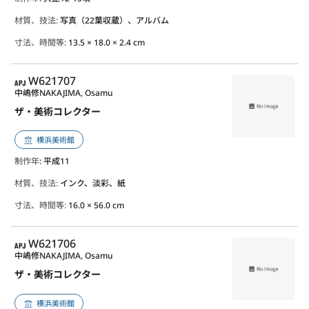
材質、技法:
写真（22葉収蔵）、アルバム
寸法、時間等:
13.5 × 18.0 × 2.4 cm
APJ
W621707
中嶋修
NAKAJIMA, Osamu
ザ・美術コレクター
横浜美術館
制作年
: 平成11
材質、技法:
インク、淡彩、紙
寸法、時間等:
16.0 × 56.0 cm
APJ
W621706
中嶋修
NAKAJIMA, Osamu
ザ・美術コレクター
横浜美術館