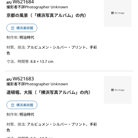
APJ
W621684
撮影者不詳
Photographer Unknown
京都の風景（「横浜写真アルバム」の内）
横浜美術館
制作年
: 明治時代
材質、技法:
アルビュメン・シルバー・プリント、手彩
色
寸法、時間等:
8.8 × 13.7 cm
APJ
W621683
撮影者不詳
Photographer Unknown
道頓堀、大阪（「横浜写真アルバム」の内）
横浜美術館
制作年
: 明治時代
材質、技法:
アルビュメン・シルバー・プリント、手彩
色