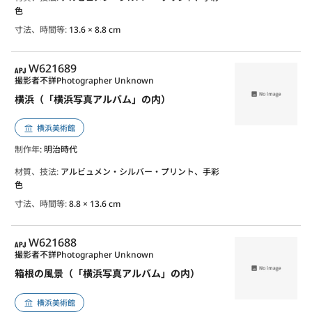
色
寸法、時間等:
13.6 × 8.8 cm
APJ
W621689
撮影者不詳
Photographer Unknown
横浜（「横浜写真アルバム」の内）
横浜美術館
制作年
: 明治時代
材質、技法:
アルビュメン・シルバー・プリント、手彩
色
寸法、時間等:
8.8 × 13.6 cm
APJ
W621688
撮影者不詳
Photographer Unknown
箱根の風景（「横浜写真アルバム」の内）
横浜美術館