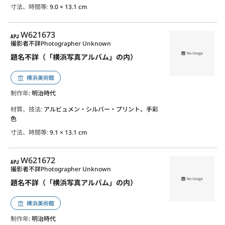
寸法、時間等:
9.0 × 13.1 cm
APJ
W621673
撮影者不詳
Photographer Unknown
題名不詳（「横浜写真アルバム」の内）
横浜美術館
制作年
: 明治時代
材質、技法:
アルビュメン・シルバー・プリント、手彩
色
寸法、時間等:
9.1 × 13.1 cm
APJ
W621672
撮影者不詳
Photographer Unknown
題名不詳（「横浜写真アルバム」の内）
横浜美術館
制作年
: 明治時代