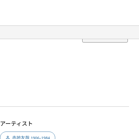
Translation
アーティスト
赤地友哉
,
1906–1984