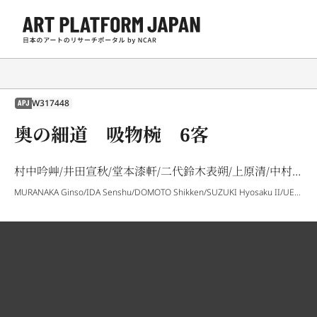
W317448
APJ
奥の細道 吸物椀 6客
村中吟艸/井田宣秋/堂本漆軒/二代鈴木表朔/上原清/中村弘子
MURANAKA Ginso/IDA Senshu/DOMOTO Shikken/SUZUKI Hyosaku II/UEHARA Kiyoshi/NAKAMURA Hiroko