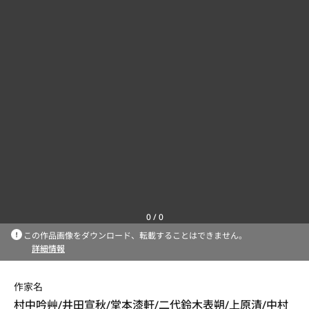
0
/
0
この作品画像をダウンロード、転載することはできません。
詳細情報
作家名
村中吟艸/井田宣秋/堂本漆軒/二代鈴木表朔/上原清/中村