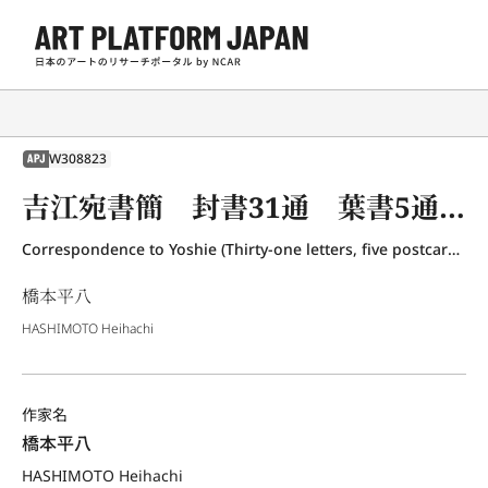
W308823
APJ
吉江宛書簡 封書31通 葉書5通 橋本千代筆3通
Correspondence to Yoshie (Thirty-one letters, five postcards and three letters written by Hashimoto Chiyo)
橋本平八
HASHIMOTO Heihachi
作家名
橋本平八
HASHIMOTO Heihachi