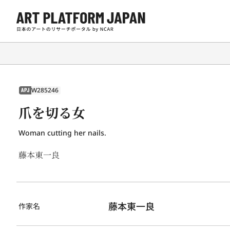
W285246
APJ
爪を切る女
Woman cutting her nails.
藤本東一良
藤本東一良
作家名