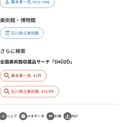
藤本東一良
,
1913–1998
美術館・博物館
石川県立美術館
さらに検索
全国美術館収蔵品サーチ「SHŪZŌ」
藤本東一良: 42件
石川県立美術館: 4763件
シェア
メタデータ
引用
PDF