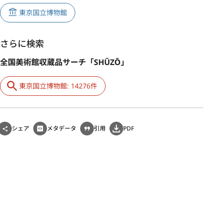
東京国立博物館
さらに検索
全国美術館収蔵品サーチ「SHŪZŌ」
東京国立博物館: 14276件
シェア
メタデータ
引用
PDF