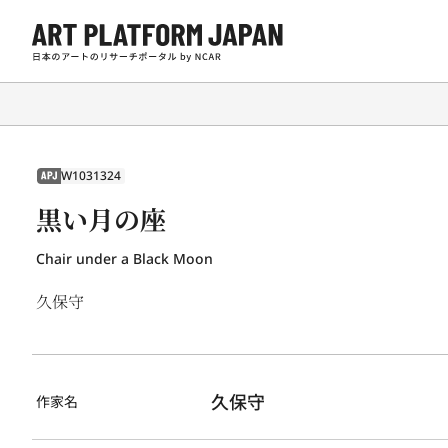
W1031324
APJ
黒い月の座
Chair under a Black Moon
久保守
久保守
作家名