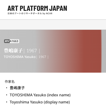
A1663
APJ
豊嶋康子
| 1967 |
TOYOSHIMA Yasuko
| 1967 |
作家名
豊嶋康子
TOYOSHIMA Yasuko (index name)
Toyoshima Yasuko (display name) 