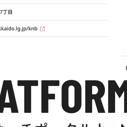
7丁目 
kaido.lg.jp/knb