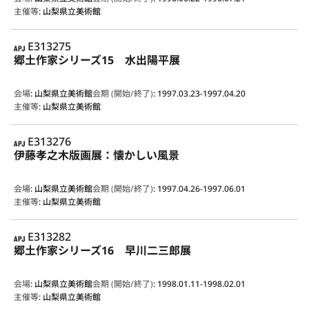
主催等
:
山梨県立美術館
APJ
E313275
郷土作家シリーズ15 水出陽平展
会場
:
山梨県立美術館
会期 (開始/終了)
:
1997.03.23-1997.04.20
主催等
:
山梨県立美術館
APJ
E313276
伊藤孝之木版画展：懐かしい風景
会場
:
山梨県立美術館
会期 (開始/終了)
:
1997.04.26-1997.06.01
主催等
:
山梨県立美術館
APJ
E313282
郷土作家シリーズ16 早川二三郎展
会場
:
山梨県立美術館
会期 (開始/終了)
:
1998.01.11-1998.02.01
主催等
:
山梨県立美術館