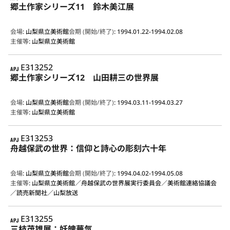
郷土作家シリーズ11 鈴木美江展
会場
:
山梨県立美術館
会期 (開始/終了)
:
1994.01.22-1994.02.08
主催等
:
山梨県立美術館
APJ
E313252
郷土作家シリーズ12 山田耕三の世界展
会場
:
山梨県立美術館
会期 (開始/終了)
:
1994.03.11-1994.03.27
主催等
:
山梨県立美術館
APJ
E313253
舟越保武の世界：信仰と詩心の彫刻六十年
会場
:
山梨県立美術館
会期 (開始/終了)
:
1994.04.02-1994.05.08
主催等
:
山梨県立美術館／舟越保武の世界展実行委員会／美術館連絡協議会
／読売新聞社／山梨放送
APJ
E313255
三枝茂雄展：妖魄華気