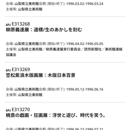
会場
:
山梨県立美術館
会期 (開始/終了)
:
1996.03.02-1996.03.24
主催等
:
山梨県立美術館
APJ
E313268
柳原義達展：道標/生のあかしを刻む
会場
:
山梨県立美術館
会期 (開始/終了)
:
1996.04.02-1996.05.05
主催等
:
山梨県立美術館／柳原義達展実行委員会／読売新聞社／美術館連絡
協議会
APJ
E313269
笠松紫浪木版画展：木版日本百景
会場
:
山梨県立美術館
会期 (開始/終了)
:
1996.05.12-1996.06.16
主催等
:
山梨県立美術館
APJ
E313270
暁斎の戯画・狂画展：浮世と遊び、時代を笑う。
会場
:
山梨県立美術館
会期 (開始/終了)
:
1996.06.22-1996.07.21