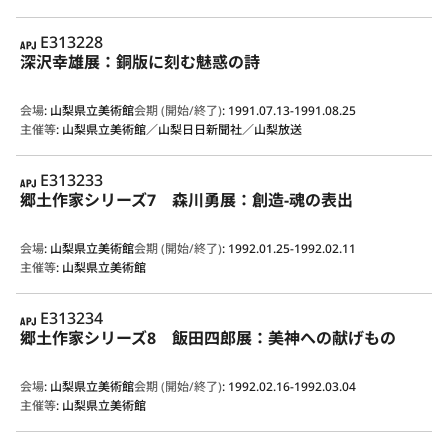
APJ
E313228
深沢幸雄展：銅版に刻む魅惑の詩
会場
:
山梨県立美術館
会期 (開始/終了)
:
1991.07.13-1991.08.25
主催等
:
山梨県立美術館／山梨日日新聞社／山梨放送
APJ
E313233
郷土作家シリーズ7 森川勇展：創造-魂の表出
会場
:
山梨県立美術館
会期 (開始/終了)
:
1992.01.25-1992.02.11
主催等
:
山梨県立美術館
APJ
E313234
郷土作家シリーズ8 飯田四郎展：美神への献げもの
会場
:
山梨県立美術館
会期 (開始/終了)
:
1992.02.16-1992.03.04
主催等
:
山梨県立美術館