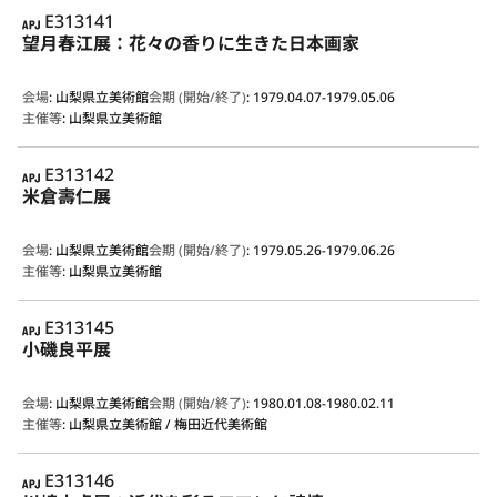
APJ
E313141
望月春江展：花々の香りに生きた日本画家
会場
:
山梨県立美術館
会期 (開始/終了)
:
1979.04.07-1979.05.06
主催等
:
山梨県立美術館
APJ
E313142
米倉壽仁展
会場
:
山梨県立美術館
会期 (開始/終了)
:
1979.05.26-1979.06.26
主催等
:
山梨県立美術館
APJ
E313145
小磯良平展
会場
:
山梨県立美術館
会期 (開始/終了)
:
1980.01.08-1980.02.11
主催等
:
山梨県立美術館 / 梅田近代美術館
APJ
E313146