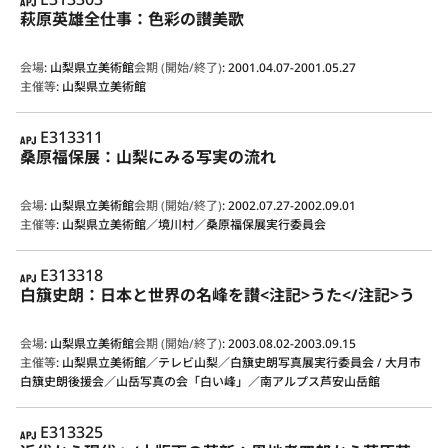
萩原英雄全仕事：色彩の讃美歌
会場
:
山梨県立美術館
会期 (開始/終了)
:
2001.04.07-2001.05.27
主催等
:
山梨県立美術館
APJ
E313311
桑原福保展：山梨にみる写実の流れ
会場
:
山梨県立美術館
会期 (開始/終了)
:
2002.07.27-2002.09.01
主催等
:
山梨県立美術館／境川村／桑原福保展実行委員会
APJ
E313318
白簱史朗：日本と世界の名峰を讃<注記>うた</注記>う
会場
:
山梨県立美術館
会期 (開始/終了)
:
2003.08.02-2003.09.15
主催等
:
山梨県立美術館／テレビ山梨／白簱史朗写真展実行委員会 / 大月市
白簱史朗後援会／山岳写真の会「白い峰」／南アルプス芦安山岳館
APJ
E313325