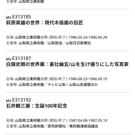
主催等
:
山梨県立美術館
APJ
E313185
萩原英雄の世界：現代木版画の巨匠
会場
:
山梨県立美術館
会期 (開始/終了)
:
1986.05.24-1986.06.29
主催等
:
山梨県立美術館／山梨放送／山梨日日新聞社
APJ
E313187
白簱史朗の世界展：豪壮幽玄/山を生け撮りにした写真家
会場
:
山梨県立美術館
会期 (開始/終了)
:
1986.08.23-1986.09.15
主催等
:
山梨県立美術館／テレビ山梨 / 山梨山岳連盟ほか
APJ
E313192
石井鶴三展：生誕100年記念
会場
:
山梨県立美術館
会期 (開始/終了)
:
1987.04.08-1987.05.10
主催等
:
山梨県立美術館／読売新聞社／美術館連絡協議会