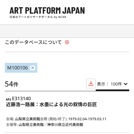
日本の現代アート展覧会 1945年以降
このデータベースについて
M100106
54
件
表示： 100
件
APJ
E313140
近藤浩一路展：水墨による光の叙情の巨匠
会場
:
山梨県立美術館
会期 (開始/終了)
:
1979.02.04-1979.03.11
主催等
:
山梨県立美術館／神奈川県立近代美術館