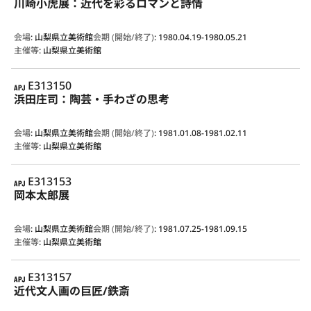
川崎小虎展：近代を彩るロマンと詩情
会場
:
山梨県立美術館
会期 (開始/終了)
:
1980.04.19-1980.05.21
主催等
:
山梨県立美術館
APJ
E313150
浜田庄司：陶芸・手わざの思考
会場
:
山梨県立美術館
会期 (開始/終了)
:
1981.01.08-1981.02.11
主催等
:
山梨県立美術館
APJ
E313153
岡本太郎展
会場
:
山梨県立美術館
会期 (開始/終了)
:
1981.07.25-1981.09.15
主催等
:
山梨県立美術館
APJ
E313157
近代文人画の巨匠/鉄斎