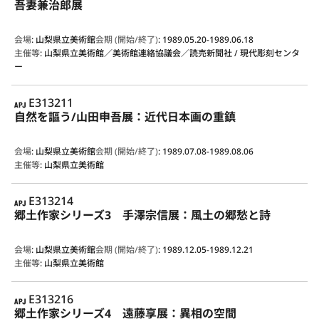
吾妻兼治郎展
会場
:
山梨県立美術館
会期 (開始/終了)
:
1989.05.20-1989.06.18
主催等
:
山梨県立美術館／美術館連絡協議会／読売新聞社 / 現代彫刻センタ
ー
APJ
E313211
自然を謳う/山田申吾展：近代日本画の重鎮
会場
:
山梨県立美術館
会期 (開始/終了)
:
1989.07.08-1989.08.06
主催等
:
山梨県立美術館
APJ
E313214
郷土作家シリーズ3 手澤宗信展：風土の郷愁と詩
会場
:
山梨県立美術館
会期 (開始/終了)
:
1989.12.05-1989.12.21
主催等
:
山梨県立美術館
APJ
E313216
郷土作家シリーズ4 遠藤享展：異相の空間