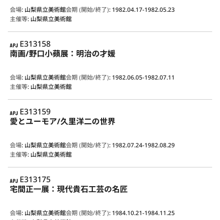
会場
:
山梨県立美術館
会期 (開始/終了)
:
1982.04.17-1982.05.23
主催等
:
山梨県立美術館
APJ
E313158
南画/野口小蘋展：明治の才媛
会場
:
山梨県立美術館
会期 (開始/終了)
:
1982.06.05-1982.07.11
主催等
:
山梨県立美術館
APJ
E313159
愛とユーモア/久里洋二の世界
会場
:
山梨県立美術館
会期 (開始/終了)
:
1982.07.24-1982.08.29
主催等
:
山梨県立美術館
APJ
E313175
宅間正一展：現代貴石工芸の名匠
会場
:
山梨県立美術館
会期 (開始/終了)
:
1984.10.21-1984.11.25