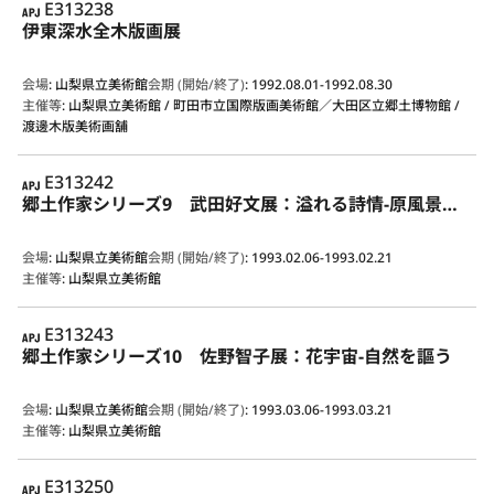
APJ
E313238
伊東深水全木版画展
会場
:
山梨県立美術館
会期 (開始/終了)
:
1992.08.01-1992.08.30
主催等
:
山梨県立美術館 / 町田市立国際版画美術館／大田区立郷土博物館 /
渡邊木版美術画舗
APJ
E313242
郷土作家シリーズ9 武田好文展：溢れる詩情-原風景の表出
会場
:
山梨県立美術館
会期 (開始/終了)
:
1993.02.06-1993.02.21
主催等
:
山梨県立美術館
APJ
E313243
郷土作家シリーズ10 佐野智子展：花宇宙-自然を謳う
会場
:
山梨県立美術館
会期 (開始/終了)
:
1993.03.06-1993.03.21
主催等
:
山梨県立美術館
APJ
E313250