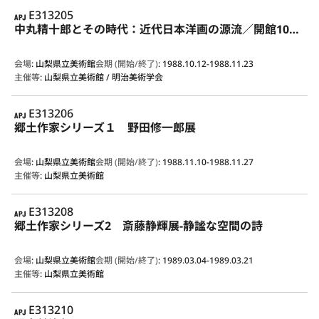
APJ
E313205
中丸精十郎とその時代：近代日本洋画の源流／開館10周年記念特別展
会場
:
山梨県立美術館
会期 (開始/終了)
:
1988.10.12-1988.11.23
主催等
:
山梨県立美術館 / 明治美術学会
APJ
E313206
郷土作家シリーズ１ 野田修一郎展
会場
:
山梨県立美術館
会期 (開始/終了)
:
1988.11.10-1988.11.27
主催等
:
山梨県立美術館
APJ
E313208
郷土作家シリーズ2 斎藤静輝展-静謐な空間の詩
会場
:
山梨県立美術館
会期 (開始/終了)
:
1989.03.04-1989.03.21
主催等
:
山梨県立美術館
APJ
E313210