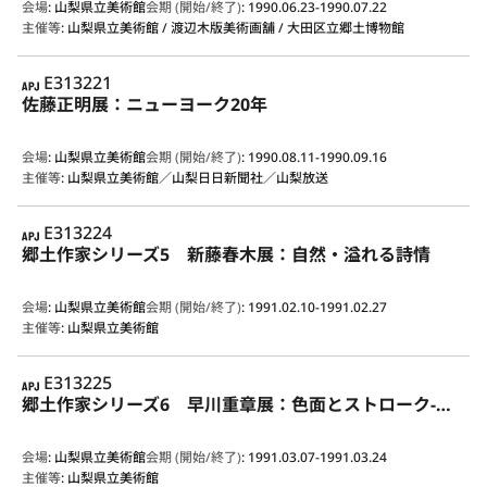
会場
:
山梨県立美術館
会期 (開始/終了)
:
1990.06.23-1990.07.22
主催等
:
山梨県立美術館 / 渡辺木版美術画舗 / 大田区立郷土博物館
APJ
E313221
佐藤正明展：ニューヨーク20年
会場
:
山梨県立美術館
会期 (開始/終了)
:
1990.08.11-1990.09.16
主催等
:
山梨県立美術館／山梨日日新聞社／山梨放送
APJ
E313224
郷土作家シリーズ5 新藤春木展：自然・溢れる詩情
会場
:
山梨県立美術館
会期 (開始/終了)
:
1991.02.10-1991.02.27
主催等
:
山梨県立美術館
APJ
E313225
郷土作家シリーズ6 早川重章展：色面とストローク-せめぎあう空間
会場
:
山梨県立美術館
会期 (開始/終了)
:
1991.03.07-1991.03.24
主催等
:
山梨県立美術館