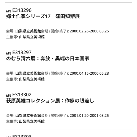
APJ
E313296
郷土作家シリーズ17 窪田知矩展
会場
:
山梨県立美術館
会期 (開始/終了)
:
2000.02.26-2000.03.26
主催等
:
山梨県立美術館
APJ
E313297
のむら清六展：奔放・異端の日本画家
会場
:
山梨県立美術館
会期 (開始/終了)
:
2000.04.15-2000.05.28
主催等
:
山梨県立美術館
APJ
E313302
萩原英雄コレクション展：作家の眼差し
会場
:
山梨県立美術館
会期 (開始/終了)
:
2001.01.20-2001.03.25
主催等
:
山梨県立美術館
APJ
E313303