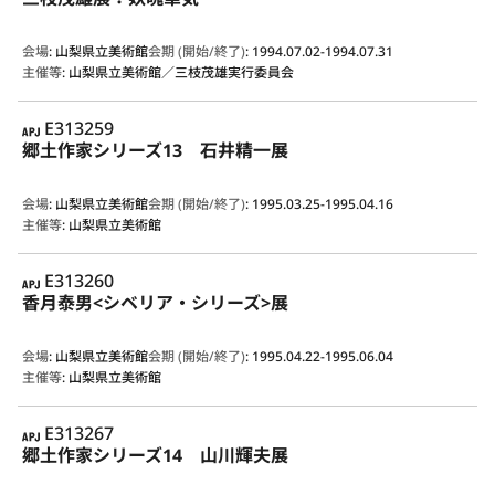
会場
:
山梨県立美術館
会期 (開始/終了)
:
1994.07.02-1994.07.31
主催等
:
山梨県立美術館／三枝茂雄実行委員会
APJ
E313259
郷土作家シリーズ13 石井精一展
会場
:
山梨県立美術館
会期 (開始/終了)
:
1995.03.25-1995.04.16
主催等
:
山梨県立美術館
APJ
E313260
香月泰男<シベリア・シリーズ>展
会場
:
山梨県立美術館
会期 (開始/終了)
:
1995.04.22-1995.06.04
主催等
:
山梨県立美術館
APJ
E313267
郷土作家シリーズ14 山川輝夫展