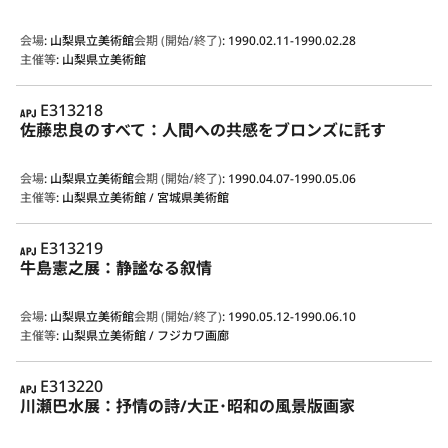
会場
:
山梨県立美術館
会期 (開始/終了)
:
1990.02.11-1990.02.28
主催等
:
山梨県立美術館
APJ
E313218
佐藤忠良のすべて：人間への共感をブロンズに託す
会場
:
山梨県立美術館
会期 (開始/終了)
:
1990.04.07-1990.05.06
主催等
:
山梨県立美術館 / 宮城県美術館
APJ
E313219
牛島憲之展：静謐なる叙情
会場
:
山梨県立美術館
会期 (開始/終了)
:
1990.05.12-1990.06.10
主催等
:
山梨県立美術館 / フジカワ画廊
APJ
E313220
川瀬巴水展：抒情の詩/大正･昭和の風景版画家