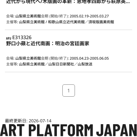
近代から現代へ/木版画の革新：恩地孝四郎から萩原英雄まで
会場
:
山梨県立美術館
会期 (開始/終了)
:
2005.02.19-2005.03.27
主催等
:
山梨県立美術館 / 和歌山県立近代美術館／須坂版画美術館
APJ
E313326
野口小蘋と近代南画：明治の宮廷画家
会場
:
山梨県立美術館
会期 (開始/終了)
:
2005.04.23-2005.06.05
主催等
:
山梨県立美術館／山梨日日新聞社／山梨放送
1
最終更新日:
2026-07-14