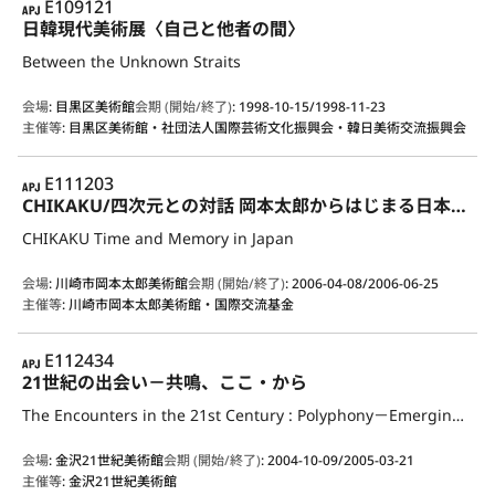
APJ
E109121
日韓現代美術展〈自己と他者の間〉
Between the Unknown Straits
会場
:
目黒区美術館
会期 (開始/終了)
:
1998-10-15/1998-11-23
主催等
:
目黒区美術館・社団法人国際芸術文化振興会・韓日美術交流振興会
APJ
E111203
CHIKAKU/四次元との対話 岡本太郎からはじまる日本の現代美術
CHIKAKU Time and Memory in Japan
会場
:
川崎市岡本太郎美術館
会期 (開始/終了)
:
2006-04-08/2006-06-25
主催等
:
川崎市岡本太郎美術館・国際交流基金
APJ
E112434
21世紀の出会い－共鳴、ここ・から
The Encounters in the 21st Century : Polyphony－Emerging Resonances
会場
:
金沢21世紀美術館
会期 (開始/終了)
:
2004-10-09/2005-03-21
主催等
:
金沢21世紀美術館