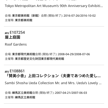
Tokyo Metropolitan Art Museum’s 90th Anniversary Exhibition Dialogue with Trees－Five Stories of Rebirth and Renewal
会場
:
東京都美術館（新館）
会期 (開始/終了)
:
2016-07-26/2016-10-02
主催等
:
東京都美術館
APJ
E107254
屋上庭園
Roof Gardens
会場
:
東京都現代美術館
会期 (開始/終了)
:
2008-04-29/2008-07-06
主催等
:
東京都歴史文化財団東京都現代美術館
APJ
E108861
「賛美小舎」上田コレクション〈夫妻であつめた愛しの現代美術〉
Sambi Shosha Ueda Collection Mr. and Mrs. Ueda’s Lovely Contemporary Art
会場
:
練馬区立美術館
会期 (開始/終了)
:
2007-04-21/2007-06-03
主催等
:
練馬区立美術館