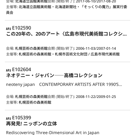
会場
:
北海道立函館美術館
会期 (開始/終了)
:
2017-06-10/2017-08-20
主催等
:
北海道立函館美術館・北海道新聞社・「そっくりの魔力」展実行委
員会
APJ
E102590
この20年の、20のアート〈広島市現代美術館コレクションによる〉
会場
:
札幌芸術の森美術館
会期 (開始/終了)
:
2006-11-03/2007-01-14
主催等
:
札幌芸術の森美術館・札幌市芸術文化財団 / 広島市現代美術館
APJ
E102604
ネオテニー・ジャパン――高橋コレクション
neoteny japan CONTEMPORARY ARTISTS AFTER 1990’S――FROM TAKAHASHI COLLECTION
会場
:
札幌芸術の森美術館
会期 (開始/終了)
:
2008-11-22/2009-01-25
主催等
:
札幌芸術の森美術館
APJ
E105399
再発見! ニッポンの立体
Rediscovering Three-Dimensional Art in Japan