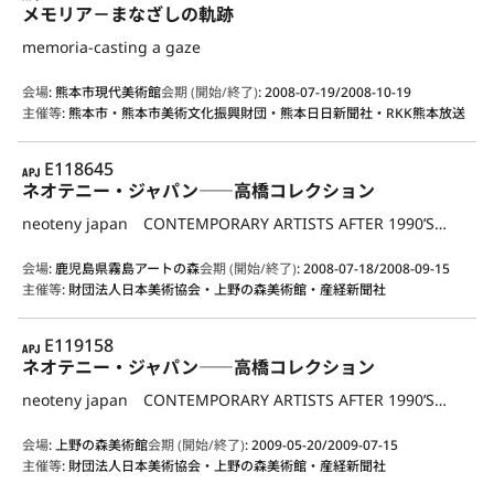
メモリア－まなざしの軌跡
memoria-casting a gaze
会場
:
熊本市現代美術館
会期 (開始/終了)
:
2008-07-19/2008-10-19
主催等
:
熊本市・熊本市美術文化振興財団・熊本日日新聞社・RKK熊本放送
APJ
E118645
ネオテニー・ジャパン――高橋コレクション
neoteny japan CONTEMPORARY ARTISTS AFTER 1990’S――FROM TAKAHASHI COLLECTION
会場
:
鹿児島県霧島アートの森
会期 (開始/終了)
:
2008-07-18/2008-09-15
主催等
:
財団法人日本美術協会・上野の森美術館・産経新聞社
APJ
E119158
ネオテニー・ジャパン――高橋コレクション
neoteny japan CONTEMPORARY ARTISTS AFTER 1990’S――FROM TAKAHASHI COLLECTION
会場
:
上野の森美術館
会期 (開始/終了)
:
2009-05-20/2009-07-15
主催等
:
財団法人日本美術協会・上野の森美術館・産経新聞社