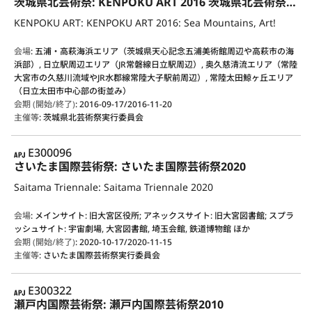
茨城県北芸術祭: KENPOKU ART 2016 茨城県北芸術祭: 海か、山か、芸術か？
KENPOKU ART: KENPOKU ART 2016: Sea Mountains, Art!
会場
:
五浦・高萩海浜エリア（茨城県天心記念五浦美術館周辺や高萩市の海
浜部）, 日立駅周辺エリア（JR常磐線日立駅周辺）, 奥久慈清流エリア（常陸
大宮市の久慈川流域やJR水郡線常陸大子駅前周辺）, 常陸太田鯨ヶ丘エリア
（日立太田市中心部の街並み）
会期 (開始/終了)
:
2016-09-17/2016-11-20
主催等
:
茨城県北芸術祭実行委員会
APJ
E300096
さいたま国際芸術祭: さいたま国際芸術祭2020
Saitama Triennale: Saitama Triennale 2020
会場
:
メインサイト: 旧大宮区役所; アネックスサイト: 旧大宮図書館; スプラ
ッシュサイト: 宇宙劇場, 大宮図書館, 埼玉会館, 鉄道博物館 ほか
会期 (開始/終了)
:
2020-10-17/2020-11-15
主催等
:
さいたま国際芸術祭実行委員会
APJ
E300322
瀬戸内国際芸術祭: 瀬戸内国際芸術祭2010