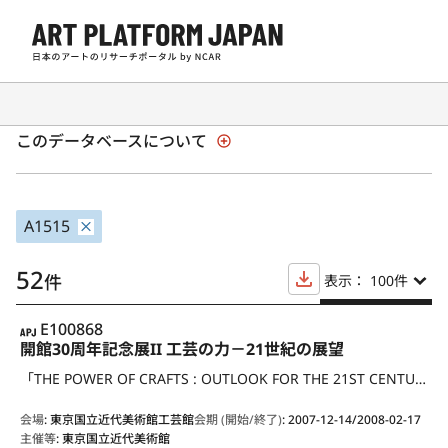
日本の現代アート展覧会 1945年以降
このデータベースについて
A1515
52
件
表示： 100
件
APJ
E100868
開館30周年記念展II 工芸の力－21世紀の展望
「THE POWER OF CRAFTS : OUTLOOK FOR THE 21ST CENTURY」
会場
:
東京国立近代美術館工芸館
会期 (開始/終了)
:
2007-12-14/2008-02-17
主催等
:
東京国立近代美術館