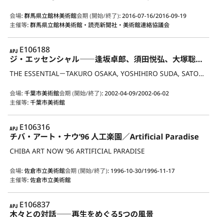
会場
:
群馬県立館林美術館
会期 (開始/終了)
:
2016-07-16/2016-09-19
主催等
:
群馬県立館林美術館・読売新聞社・美術館連絡協議会
APJ
E106188
ジ・エッセンシャル――逢坂卓郎、須田悦弘、大塚聡、渡辺好明
THE ESSENTIAL－TAKURO OSAKA, YOSHIHIRO SUDA, SATOSHI OTSUKA, YOSHIAKI WATANABE
会場
:
千葉市美術館
会期 (開始/終了)
:
2002-04-09/2002-06-02
主催等
:
千葉市美術館
APJ
E106316
チバ・アート・ナウ’96 人工楽園／Artificial Paradise
CHIBA ART NOW ’96 ARTIFICIAL PARADISE
会場
:
佐倉市立美術館
会期 (開始/終了)
:
1996-10-30/1996-11-17
主催等
:
佐倉市立美術館
APJ
E106837
木々との対話――再生をめぐる5つの風景