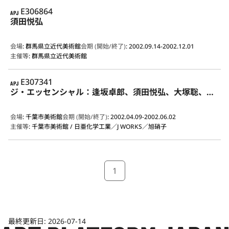
APJ
E306864
須田悦弘
会場
:
群馬県立近代美術館
会期 (開始/終了)
:
2002.09.14-2002.12.01
主催等
:
群馬県立近代美術館
APJ
E307341
ジ・エッセンシャル：逢坂卓郎、須田悦弘、大塚聡、渡辺好明
会場
:
千葉市美術館
会期 (開始/終了)
:
2002.04.09-2002.06.02
主催等
:
千葉市美術館 / 日亜化学工業／J WORKS／旭硝子
1
最終更新日:
2026-07-14