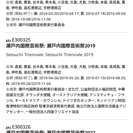
会場
:
直島, 豊島, 女木島, 男木島, 小豆島, 大島, 犬島, 沙弥島, 本島, 高見島, 粟
島, 伊吹島, 高松港周辺, 宇野港周辺
会期 (開始/終了)
:
春: 2016-03-20/2016-04-17; 夏: 2016-07-18/2016-09-04;
秋: 2016-10-08/2016-11-06
主催等
:
瀬戸内国際芸術祭実行委員会
APJ
E300325
瀬戸内国際芸術祭: 瀬戸内国際芸術祭2019
Setouchi Triennale: Setouchi Triennale 2019
会場
:
直島, 豊島, 女木島, 男木島, 小豆島, 大島, 犬島, 沙弥島, 本島, 高見島, 粟
島, 伊吹島, 高松港周辺, 宇野港周辺
会期 (開始/終了)
:
春: 2019-04-26/2019-05-26; 夏: 2019-07-19/2019-08-25;
秋: 2019-09-28/2019-11-04
主催等
:
瀬戸内国際芸術祭実行委員会 / 文化庁, 公益財団法人福武財団, 中華
民国文化部, オランダ大使館, オーストラリア大使館, アンスティチュ・フラ
ンセ, オーストラリア・カウンシル, ドイツ文化センター, モンドリアン財団,
香港特別行政区政府 駐東京経済貿易代表部, 独立行政法人国際交流基金アジ
アセンター, 一般社団法人四国クリエイト協会
APJ
E300326
瀬戸内国際芸術祭: 瀬戸内国際芸術祭2022