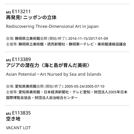
APJ
E113211
再発見! ニッポンの立体
Rediscovering Three-Dimensional Art in Japan
会場
:
静岡県立美術館
会期 (開始/終了)
:
2016-11-15/2017-01-09
主催等
:
静岡県立美術館・読売新聞社・静岡第一テレビ・美術館連絡協議会
APJ
E113389
アジアの潜在力〈海と島が育んだ美術〉
Asian Potential－Art Nursed by Sea and Islands
会場
:
愛知県美術館
会期 (開始/終了)
:
2005-05-24/2005-07-10
主催等
:
愛知県美術館・日本経済新聞社・テレビ愛知・財団法人2005年日本
国際博覧会協会・財団法人自治総合センター
APJ
E113835
空き地
VACANT LOT