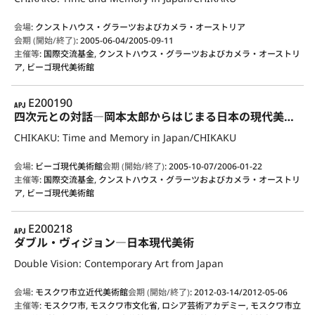
会場
:
クンストハウス・グラーツおよびカメラ・オーストリア
会期 (開始/終了)
:
2005-06-04/2005-09-11
主催等
:
国際交流基金, クンストハウス・グラーツおよびカメラ・オーストリ
ア, ビーゴ現代美術館
APJ
E200190
四次元との対話―岡本太郎からはじまる日本の現代美術―
CHIKAKU: Time and Memory in Japan/CHIKAKU
会場
:
ビーゴ現代美術館
会期 (開始/終了)
:
2005-10-07/2006-01-22
主催等
:
国際交流基金, クンストハウス・グラーツおよびカメラ・オーストリ
ア, ビーゴ現代美術館
APJ
E200218
ダブル・ヴィジョン―日本現代美術
Double Vision: Contemporary Art from Japan
会場
:
モスクワ市立近代美術館
会期 (開始/終了)
:
2012-03-14/2012-05-06
主催等
:
モスクワ市, モスクワ市文化省, ロシア芸術アカデミー, モスクワ市立