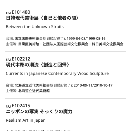
APJ
E101480
日韓現代美術展〈自己と他者の間〉
Between the Unknown Straits
会場
:
国立国際美術館
会期 (開始/終了)
:
1999-04-08/1999-05-16
主催等
:
目黒区美術館・社団法人国際芸術文化振興会・韓日美術交流振興会
APJ
E102212
現代木彫の潮流〈創造と回帰〉
Currents in Japanese Contemporary Wood Sculpture
会場
:
北海道立近代美術館
会期 (開始/終了)
:
2010-09-11/2010-10-17
主催等
:
北海道立近代美術館
APJ
E102415
ニッポンの写実 そっくりの魔力
Realism Art in Japan