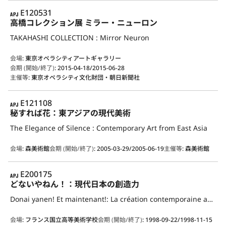
APJ
E120531
高橋コレクション展 ミラー・ニューロン
TAKAHASHI COLLECTION : Mirror Neuron
会場
:
東京オペラシティアートギャラリー
会期 (開始/終了)
:
2015-04-18/2015-06-28
主催等
:
東京オペラシティ文化財団・朝日新聞社
APJ
E121108
秘すれば花：東アジアの現代美術
The Elegance of Silence : Contemporary Art from East Asia
会場
:
森美術館
会期 (開始/終了)
:
2005-03-29/2005-06-19
主催等
:
森美術館
APJ
E200175
どないやねん！：現代日本の創造力
Donai yanen! Et maintenant!: La création contemporaine au Japon
会場
:
フランス国立高等美術学校
会期 (開始/終了)
:
1998-09-22/1998-11-15