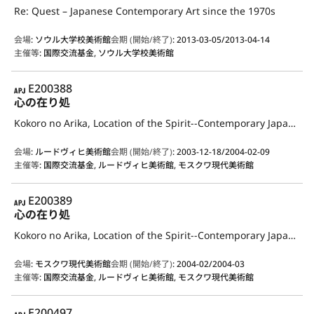
Re: Quest – Japanese Contemporary Art since the 1970s
会場
:
ソウル大学校美術館
会期 (開始/終了)
:
2013-03-05/2013-04-14
主催等
:
国際交流基金, ソウル大学校美術館
APJ
E200388
心の在り処
Kokoro no Arika, Location of the Spirit--Contemporary Japanese Art--
会場
:
ルードヴィヒ美術館
会期 (開始/終了)
:
2003-12-18/2004-02-09
主催等
:
国際交流基金, ルードヴィヒ美術館, モスクワ現代美術館
APJ
E200389
心の在り処
Kokoro no Arika, Location of the Spirit--Contemporary Japanese Art--
会場
:
モスクワ現代美術館
会期 (開始/終了)
:
2004-02/2004-03
主催等
:
国際交流基金, ルードヴィヒ美術館, モスクワ現代美術館
APJ
E200497