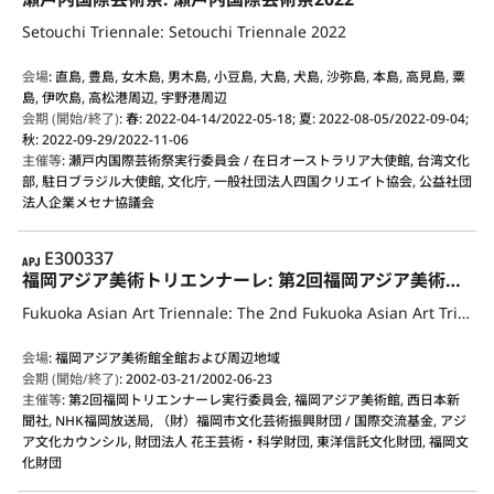
Setouchi Triennale: Setouchi Triennale 2022
会場
:
直島, 豊島, 女木島, 男木島, 小豆島, 大島, 犬島, 沙弥島, 本島, 高見島, 粟
島, 伊吹島, 高松港周辺, 宇野港周辺
会期 (開始/終了)
:
春: 2022-04-14/2022-05-18; 夏: 2022-08-05/2022-09-04;
秋: 2022-09-29/2022-11-06
主催等
:
瀬戸内国際芸術祭実行委員会 / 在日オーストラリア大使館, 台湾文化
部, 駐日ブラジル大使館, 文化庁, 一般社団法人四国クリエイト協会, 公益社団
法人企業メセナ協議会
APJ
E300337
福岡アジア美術トリエンナーレ: 第2回福岡アジア美術トリエンナーレ2002: 語る手 結ぶ手
Fukuoka Asian Art Triennale: The 2nd Fukuoka Asian Art Triennale 2002: Imagined Workshop
会場
:
福岡アジア美術館全館および周辺地域
会期 (開始/終了)
:
2002-03-21/2002-06-23
主催等
:
第2回福岡トリエンナーレ実行委員会, 福岡アジア美術館, 西日本新
聞社, NHK福岡放送局, （財）福岡市文化芸術振興財団 / 国際交流基金, アジ
ア文化カウンシル, 財団法人 花王芸術・科学財団, 東洋信託文化財団, 福岡文
化財団