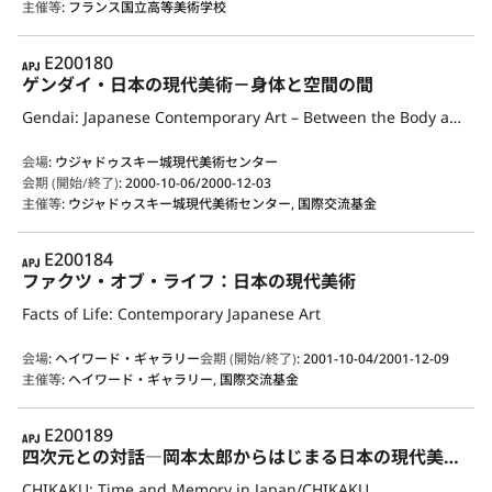
主催等
:
フランス国立高等美術学校
APJ
E200180
ゲンダイ・日本の現代美術－身体と空間の間
Gendai: Japanese Contemporary Art – Between the Body and Space
会場
:
ウジャドゥスキー城現代美術センター
会期 (開始/終了)
:
2000-10-06/2000-12-03
主催等
:
ウジャドゥスキー城現代美術センター, 国際交流基金
APJ
E200184
ファクツ・オブ・ライフ：日本の現代美術
Facts of Life: Contemporary Japanese Art
会場
:
ヘイワード・ギャラリー
会期 (開始/終了)
:
2001-10-04/2001-12-09
主催等
:
ヘイワード・ギャラリー, 国際交流基金
APJ
E200189
四次元との対話―岡本太郎からはじまる日本の現代美術―
CHIKAKU: Time and Memory in Japan/CHIKAKU