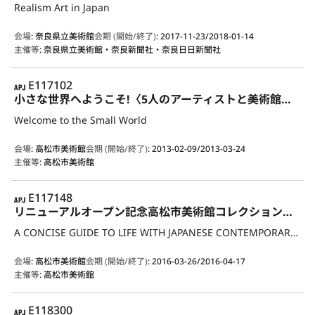
Realism Art in Japan
会場
:
奈良県立美術館
会期 (開始/終了)
:
2017-11-23/2018-01-14
主催等
:
奈良県立美術館・奈良新聞社・奈良日日新聞社
APJ
E117102
小さな世界へようこそ!〈5人のアーティストと美術館コレクションのすてきな出会い〉
Welcome to the Small World
会場
:
高松市美術館
会期 (開始/終了)
:
2013-02-09/2013-03-24
主催等
:
高松市美術館
APJ
E117148
リニューアルオープン記念高松市美術館コレクション展〈いま知りたい、私たちの「現代アート」〉
A CONCISE GUIDE TO LIFE WITH JAPANESE CONTEMPORARY ART－THE COLLECTION OF TAKAMATSU ART MUSEUM－
会場
:
高松市美術館
会期 (開始/終了)
:
2016-03-26/2016-04-17
主催等
:
高松市美術館
APJ
E118300