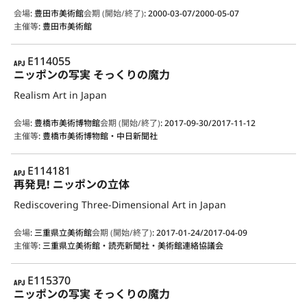
会場
:
豊田市美術館
会期 (開始/終了)
:
2000-03-07/2000-05-07
主催等
:
豊田市美術館
APJ
E114055
ニッポンの写実 そっくりの魔力
Realism Art in Japan
会場
:
豊橋市美術博物館
会期 (開始/終了)
:
2017-09-30/2017-11-12
主催等
:
豊橋市美術博物館・中日新聞社
APJ
E114181
再発見! ニッポンの立体
Rediscovering Three-Dimensional Art in Japan
会場
:
三重県立美術館
会期 (開始/終了)
:
2017-01-24/2017-04-09
主催等
:
三重県立美術館・読売新聞社・美術館連絡協議会
APJ
E115370
ニッポンの写実 そっくりの魔力