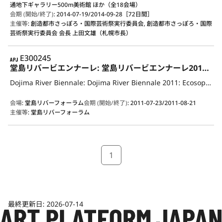
通地下ギャラリー500m美術館 ほか（全18会場）
会期 (開始/終了)
:
2014-07-19/2014-09-28［72日間］
主催等
:
創造都市さっぽろ・国際芸術祭実行委員会, 創造都市さっぽろ・国際
芸術祭実行委員会 会長 上田文雄（札幌市長）
APJ
E300245
堂島リバービエンナーレ: 堂島リバービエンナーレ2011: Ecosophia
Dojima River Biennale: Dojima River Biennale 2011: Ecosophia
会場
:
堂島リバーフォーラム
会期 (開始/終了)
:
2011-07-23/2011-08-21
主催等
:
堂島リバーフォーラム
1
最終更新日:
2026-07-14