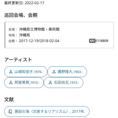
最終更新日:
2022-02-17
巡回会場、会期
沖縄県立博物館・美術館
会場：
沖縄県
地域：
2017-12-19/2018-02-04
E118809
会期：
APJ
アーティスト
山城知佳子
,
鷹野隆大
,
1976–
1963–
照屋勇賢
,
石田尚志
,
1973–
1972–
文献
邂逅の海〈交差するリアリズム〉, 2017年.