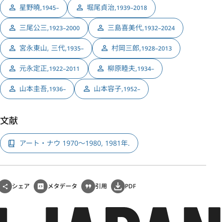
星野曉
,
堀尾貞治
,
1945–
1939–2018
三尾公三
,
三島喜美代
,
1923–2000
1932–2024
宮永東山, 三代
,
村岡三郎
,
1935–
1928–2013
元永定正
,
柳原睦夫
,
1922–2011
1934–
山本圭吾
,
山本容子
,
1936–
1952–
文献
アート・ナウ 1970～1980, 1981年.
シェア
メタデータ
引用
PDF