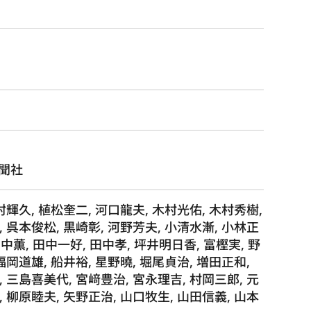
聞社
村輝久, 植松奎二, 河口龍夫, 木村光佑, 木村秀樹,
 呉本俊松, 黒崎彰, 河野芳夫, 小清水漸, 小林正
田中薫, 田中一好, 田中孝, 坪井明日香, 富樫実, 野
福岡道雄, 船井裕, 星野曉, 堀尾貞治, 増田正和,
 三島喜美代, 宮﨑豊治, 宮永理吉, 村岡三郎, 元
 柳原睦夫, 矢野正治, 山口牧生, 山田信義, 山本