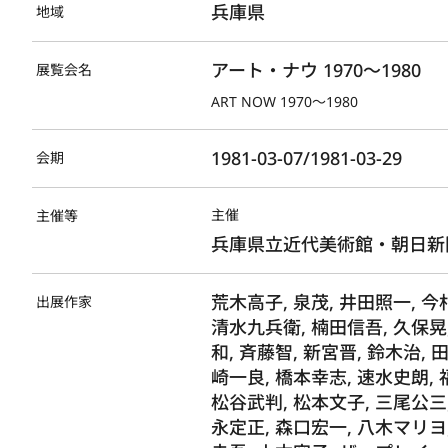
兵庫県
地域
アート・ナウ 1970～1980
展覧会名
ART NOW 1970～1980
1981-03-07/1981-03-29
会期
主催
主催等
兵庫県立近代美術館・朝日新
荒木高子, 泉茂, 井田照一, 今
出展作家
清水九兵衛, 楠田信吾, 久保晃,
和, 斉藤智, 新宮晋, 鈴木治, 
崎一良, 橋本幸志, 速水史朗, 
松谷武判, 松本文子, 三尾公三,
永定正, 森口宏一, 八木マリヨ,