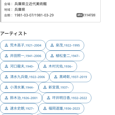
兵庫県立近代美術館
会場：
兵庫県
地域：
1981-03-07/1981-03-29
E114720
会期：
APJ
アーティスト
荒木高子
,
泉茂
,
1921–2004
1922–1995
井田照一
,
植松奎二
,
1941–2006
1947–
河口龍夫
,
木村光佑
,
1940–
1936–
清水九兵衛
,
黒崎彰
,
1922–2006
1937–2019
小清水漸
,
新宮晋
,
1944–
1937–
鈴木治
,
坪井明日香
,
1926–2001
1932–2022
速水史朗
,
福岡道雄
,
1927–
1936–2023