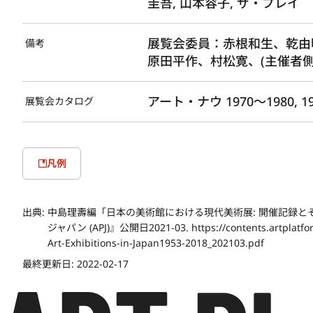
圭吾, 山本容子, ザ・プレイ
展覧会委員：赤根和生、乾由
備考
原田平作、村松寛、(主催者側
アート・ナウ 1970～1980, 19
展覧会カタログ
凡例
出典:
中島理壽編「日本の美術館における現代美術展: 開催記録と
ジャパン (APJ)』公開日2021-03. https://contents.artplatfor
Art-Exhibitions-in-Japan1953-2018_202103.pdf
最終更新日:
2022-02-17