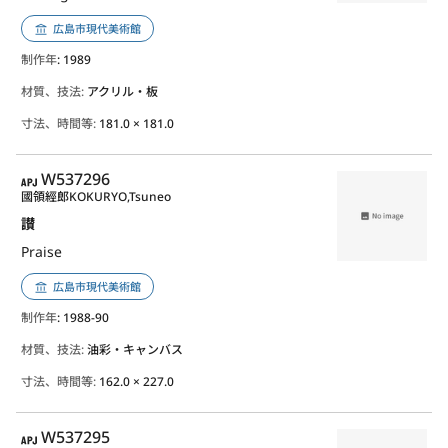
広島市現代美術館
制作年
: 1989
材質、技法:
アクリル・板
寸法、時間等:
181.0 × 181.0
APJ
W537296
國領經郎
KOKURYO,Tsuneo
讃
Praise
広島市現代美術館
制作年
: 1988-90
材質、技法:
油彩・キャンバス
寸法、時間等:
162.0 × 227.0
APJ
W537295