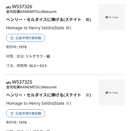
APJ
W537326
金光松美
KANEMITSU,Matsumi
ヘンリー・セルダイスに捧げる(ステイト Ⅲ)
Homage to Henry Seldis(State Ⅲ)
広島市現代美術館
制作年
: 1978
材質、技法:
リトグラフ・紙
寸法、時間等:
56.0 × 63.5
APJ
W537325
金光松美
KANEMITSU,Matsumi
ヘンリー・セルダイスに捧げる(ステイト Ⅱ)
Homage to Henry Seldis(State Ⅱ)
広島市現代美術館
制作年
: 1978