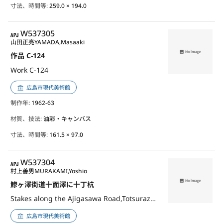
寸法、時間等:
259.0 × 194.0
APJ
W537305
山田正亮
YAMADA,Masaaki
作品 C-124
Work C-124
広島市現代美術館
制作年
: 1962-63
材質、技法:
油彩・キャンバス
寸法、時間等:
161.5 × 97.0
APJ
W537304
村上善男
MURAKAMI,Yoshio
鰺ヶ澤街道十面澤に十丁杭
Stakes along the Ajigasawa Road,Totsurazawa
広島市現代美術館