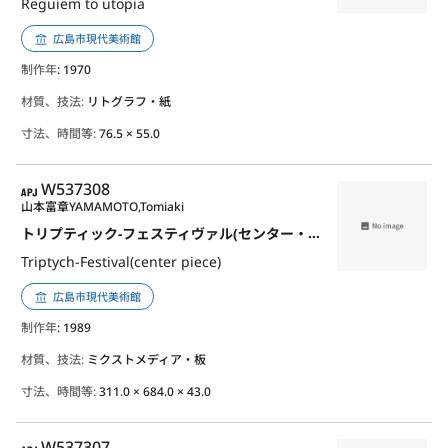
Reguiem to utopia
広島市現代美術館
制作年
: 1970
材質、技法:
リトグラフ・紙
寸法、時間等:
76.5 × 55.0
APJ
W537308
山本富章
YAMAMOTO,Tomiaki
トリプティック-フェスティヴァル(センター・ピース)
Triptych-Festival(center piece)
広島市現代美術館
制作年
: 1989
材質、技法:
ミクストメディア・板
寸法、時間等:
311.0 × 684.0 × 43.0
APJ
W537307