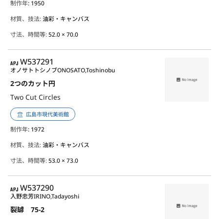
制作年
: 1950
材質、技法:
油彩・キャンバス
寸法、時間等:
52.0 × 70.0
APJ
W537291
オノサトトシノブ
ONOSATO,Toshinobu
2つのカット円
Two Cut Circles
広島市現代美術館
制作年
: 1972
材質、技法:
油彩・キャンバス
寸法、時間等:
53.0 × 73.0
APJ
W537290
入野忠芳
IRINO,Tadayoshi
裂罅 75-2