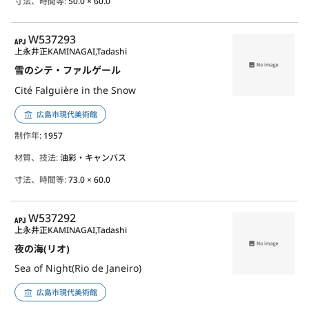
寸法、時間等:
50.0 × 60.0
APJ
W537293
上永井正
KAMINAGAI,Tadashi
雪のシテ・ファルゲール
Cité Falguière in the Snow
広島市現代美術館
制作年
: 1957
材質、技法:
油彩・キャンバス
寸法、時間等:
73.0 × 60.0
APJ
W537292
上永井正
KAMINAGAI,Tadashi
夜の海(リオ)
Sea of Night(Rio de Janeiro)
広島市現代美術館