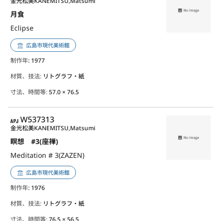
金光松美
KANEMITSU,Matsumi
月食
Eclipse
広島市現代美術館
制作年
: 1977
材質、技法:
リトグラフ・紙
寸法、時間等:
57.0 × 76.5
APJ
W537313
金光松美
KANEMITSU,Matsumi
瞑想 #3(座禅)
Meditation # 3(ZAZEN)
広島市現代美術館
制作年
: 1976
材質、技法:
リトグラフ・紙
寸法、時間等:
76.5 × 56.5