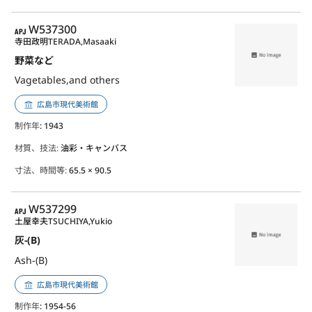
APJ
W537300
寺田政明
TERADA,Masaaki
野菜など
Vagetables,and others
広島市現代美術館
制作年
: 1943
材質、技法:
油彩・キャンバス
寸法、時間等:
65.5 × 90.5
APJ
W537299
土屋幸夫
TSUCHIYA,Yukio
灰-(B)
Ash-(B)
広島市現代美術館
制作年
: 1954-56