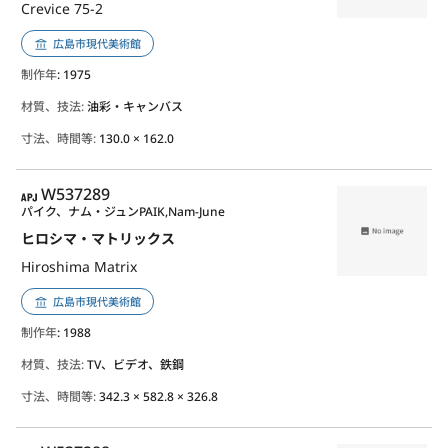
Crevice 75-2
広島市現代美術館
制作年
: 1975
材質、技法:
油彩・キャンバス
寸法、時間等:
130.0 × 162.0
APJ
W537289
パイク、ナム・ジュン
PAIK,Nam-June
ヒロシマ・マトリックス
Hiroshima Matrix
広島市現代美術館
制作年
: 1988
材質、技法:
TV、ビデオ、鉄鋼
寸法、時間等:
342.3 × 582.8 × 326.8