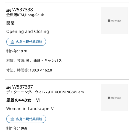
APJ
W537338
金洪錫
KIM,Hong-Seuk
開閉
Opening and Closing
広島市現代美術館
制作年
: 1978
材質、技法:
糸、油彩・キャンバス
寸法、時間等:
130.0 × 162.0
APJ
W537337
デ・クーニング、ウィレム
DE KOONING,Willem
風景の中の女 Ⅵ
Woman in Landscape Ⅵ
広島市現代美術館
制作年
: 1968