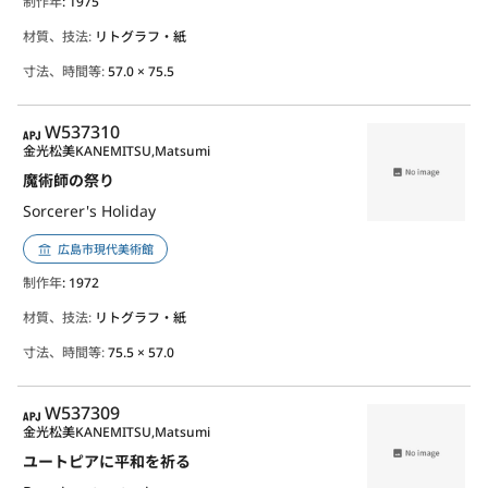
制作年
: 1975
材質、技法:
リトグラフ・紙
寸法、時間等:
57.0 × 75.5
APJ
W537310
金光松美
KANEMITSU,Matsumi
魔術師の祭り
Sorcerer's Holiday
広島市現代美術館
制作年
: 1972
材質、技法:
リトグラフ・紙
寸法、時間等:
75.5 × 57.0
APJ
W537309
金光松美
KANEMITSU,Matsumi
ユートピアに平和を祈る