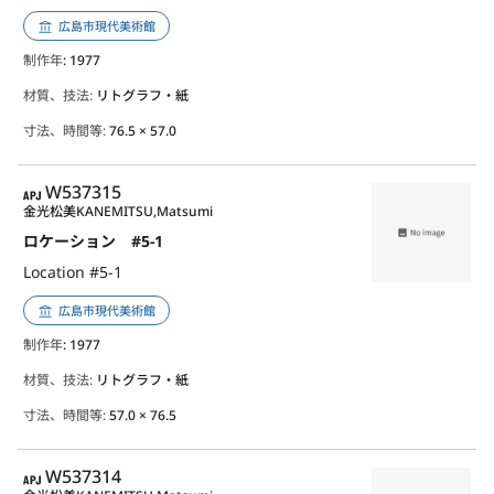
広島市現代美術館
制作年
: 1977
材質、技法:
リトグラフ・紙
寸法、時間等:
76.5 × 57.0
APJ
W537315
金光松美
KANEMITSU,Matsumi
ロケーション #5-1
Location #5-1
広島市現代美術館
制作年
: 1977
材質、技法:
リトグラフ・紙
寸法、時間等:
57.0 × 76.5
APJ
W537314