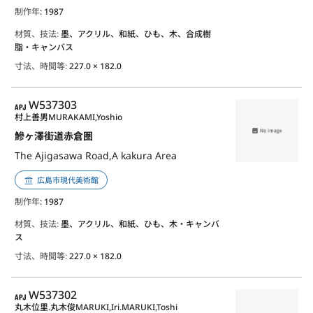
制作年
: 1987
材質、技法:
墨、アクリル、和紙、ひも、木、合成樹
脂・キャンバス
寸法、時間等:
227.0 × 182.0
APJ
W537303
村上善男
MURAKAMI,Yoshio
鰺ヶ澤街道赤倉圏
The Ajigasawa Road,A kakura Area
広島市現代美術館
制作年
: 1987
材質、技法:
墨、アクリル、和紙、ひも、木・キャンバ
ス
寸法、時間等:
227.0 × 182.0
APJ
W537302
丸木位里.丸木俊
MARUKI,Iri.MARUKI,Toshi