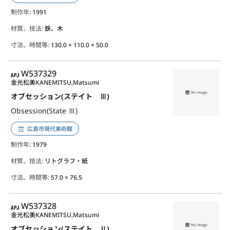
制作年
: 1991
材質、技法:
鉄、木
寸法、時間等:
130.0 × 110.0 × 50.0
APJ
W537329
金光松美
KANEMITSU,Matsumi
オブセッション(ステイト Ⅲ)
Obsession(State Ⅲ)
広島市現代美術館
制作年
: 1979
材質、技法:
リトグラフ・紙
寸法、時間等:
57.0 × 76.5
APJ
W537328
金光松美
KANEMITSU,Matsumi
オブセッション(ステイト Ⅱ)