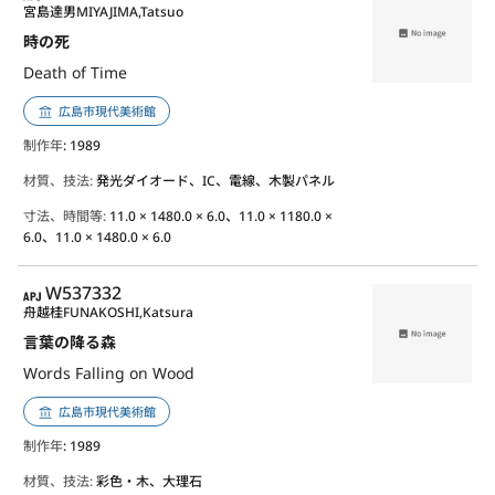
宮島達男
MIYAJIMA,Tatsuo
時の死
Death of Time
広島市現代美術館
制作年
: 1989
材質、技法:
発光ダイオード、IC、電線、木製パネル
寸法、時間等:
11.0 × 1480.0 × 6.0、11.0 × 1180.0 ×
6.0、11.0 × 1480.0 × 6.0
APJ
W537332
舟越桂
FUNAKOSHI,Katsura
言葉の降る森
Words Falling on Wood
広島市現代美術館
制作年
: 1989
材質、技法:
彩色・木、大理石