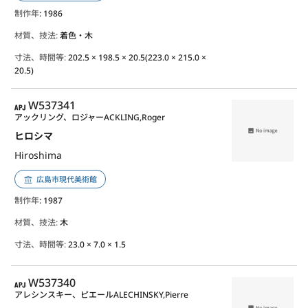
制作年
: 1986
材質、技法:
着色・木
寸法、時間等:
202.5 × 198.5 × 20.5(223.0 × 215.0 ×
20.5)
APJ
W537341
アックリング、ロジャー
ACKLING,Roger
ヒロシマ
Hiroshima
広島市現代美術館
制作年
: 1987
材質、技法:
木
寸法、時間等:
23.0 × 7.0 × 1.5
APJ
W537340
アレシンスキー、ピエール
ALECHINSKY,Pierre