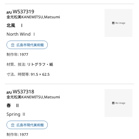
APJ
W537319
金光松美
KANEMITSU,Matsumi
北風 Ⅰ
North Wind Ⅰ
広島市現代美術館
制作年
: 1977
材質、技法:
リトグラフ・紙
寸法、時間等:
91.5 × 62.5
APJ
W537318
金光松美
KANEMITSU,Matsumi
春 Ⅱ
Spring Ⅱ
広島市現代美術館
制作年
: 1977