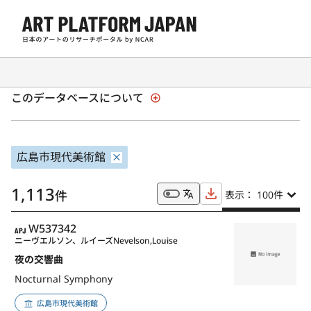
全国美術館収蔵品サーチ「SHŪZŌ」
このデータベースについて
広島市現代美術館
1,113
件
表示： 100
件
APJ
W537342
ニーヴエルソン、ルイーズ
Nevelson,Louise
夜の交響曲
Nocturnal Symphony
広島市現代美術館