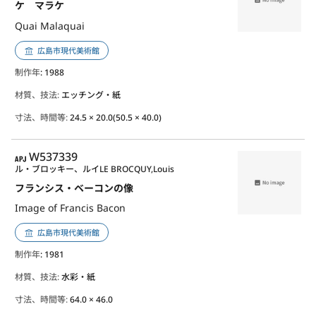
ケ マラケ
Quai Malaquai
広島市現代美術館
制作年
: 1988
材質、技法:
エッチング・紙
寸法、時間等:
24.5 × 20.0(50.5 × 40.0)
APJ
W537339
ル・ブロッキー、ルイ
LE BROCQUY,Louis
フランシス・ベーコンの像
Image of Francis Bacon
広島市現代美術館
制作年
: 1981
材質、技法:
水彩・紙
寸法、時間等:
64.0 × 46.0