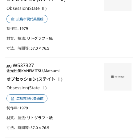
Obsession(State Ⅱ)
広島市現代美術館
制作年
: 1979
材質、技法:
リトグラフ・紙
寸法、時間等:
57.0 × 76.5
APJ
W537327
金光松美
KANEMITSU,Matsumi
オブセッション(ステイト Ⅰ)
Obsession(State Ⅰ)
広島市現代美術館
制作年
: 1979
材質、技法:
リトグラフ・紙
寸法、時間等:
57.0 × 76.5