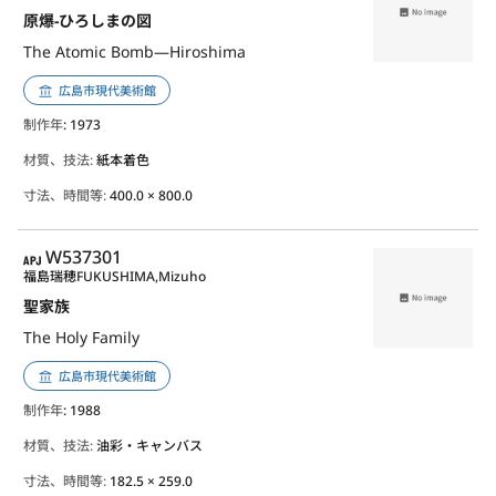
原爆-ひろしまの図
The Atomic Bomb—Hiroshima
広島市現代美術館
制作年
: 1973
材質、技法:
紙本着色
寸法、時間等:
400.0 × 800.0
APJ
W537301
福島瑞穂
FUKUSHIMA,Mizuho
聖家族
The Holy Family
広島市現代美術館
制作年
: 1988
材質、技法:
油彩・キャンバス
寸法、時間等:
182.5 × 259.0