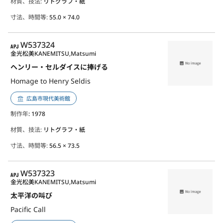
材質、技法:
リトグラフ・紙
寸法、時間等:
55.0 × 74.0
APJ
W537324
金光松美
KANEMITSU,Matsumi
ヘンリー・セルダイスに捧げる
Homage to Henry Seldis
広島市現代美術館
制作年
: 1978
材質、技法:
リトグラフ・紙
寸法、時間等:
56.5 × 73.5
APJ
W537323
金光松美
KANEMITSU,Matsumi
太平洋の叫び
Pacific Call