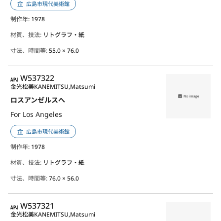
広島市現代美術館
制作年
: 1978
材質、技法:
リトグラフ・紙
寸法、時間等:
55.0 × 76.0
APJ
W537322
金光松美
KANEMITSU,Matsumi
ロスアンゼルスへ
For Los Angeles
広島市現代美術館
制作年
: 1978
材質、技法:
リトグラフ・紙
寸法、時間等:
76.0 × 56.0
APJ
W537321
金光松美
KANEMITSU,Matsumi