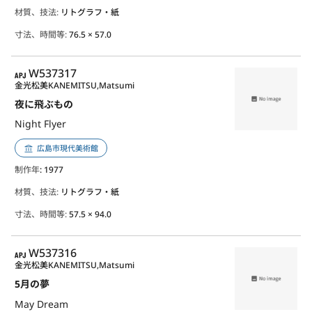
材質、技法:
リトグラフ・紙
寸法、時間等:
76.5 × 57.0
APJ
W537317
金光松美
KANEMITSU,Matsumi
夜に飛ぶもの
Night Flyer
広島市現代美術館
制作年
: 1977
材質、技法:
リトグラフ・紙
寸法、時間等:
57.5 × 94.0
APJ
W537316
金光松美
KANEMITSU,Matsumi
5月の夢
May Dream