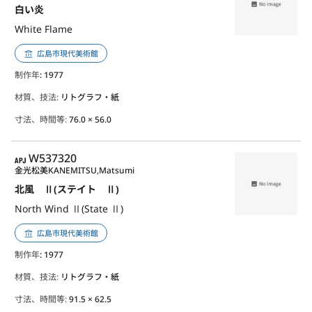
白い炎
White Flame
広島市現代美術館
制作年
: 1977
材質、技法:
リトグラフ・紙
寸法、時間等:
76.0 × 56.0
APJ
W537320
金光松美
KANEMITSU,Matsumi
北風 Ⅱ(ステイト Ⅱ)
North Wind Ⅱ(State Ⅱ)
広島市現代美術館
制作年
: 1977
材質、技法:
リトグラフ・紙
寸法、時間等:
91.5 × 62.5