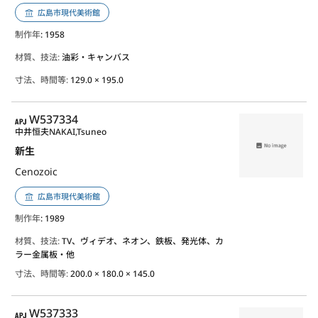
広島市現代美術館
制作年
: 1958
材質、技法:
油彩・キャンバス
寸法、時間等:
129.0 × 195.0
APJ
W537334
中井恒夫
NAKAI,Tsuneo
新生
Cenozoic
広島市現代美術館
制作年
: 1989
材質、技法:
TV、ヴィデオ、ネオン、鉄板、発光体、カ
ラー金属板・他
寸法、時間等:
200.0 × 180.0 × 145.0
APJ
W537333