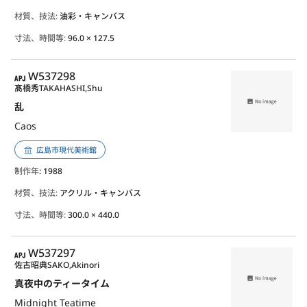
材質、技法:
油彩・キャンバス
寸法、時間等:
96.0 × 127.5
APJ
W537298
髙橋秀
TAKAHASHI,Shu
乱
Caos
広島市現代美術館
制作年
: 1988
材質、技法:
アクリル・キャンバス
寸法、時間等:
300.0 × 440.0
APJ
W537297
佐古昭典
SAKO,Akinori
真夜中のティータイム
Midnight Teatime