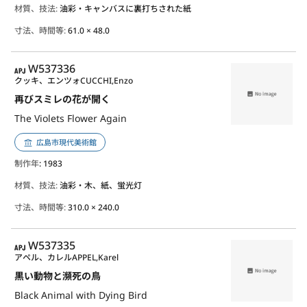
材質、技法:
油彩・キャンバスに裏打ちされた紙
寸法、時間等:
61.0 × 48.0
APJ
W537336
クッキ、エンツォ
CUCCHI,Enzo
再びスミレの花が開く
The Violets Flower Again
広島市現代美術館
制作年
: 1983
材質、技法:
油彩・木、紙、蛍光灯
寸法、時間等:
310.0 × 240.0
APJ
W537335
アペル、カレル
APPEL,Karel
黒い動物と瀕死の鳥
Black Animal with Dying Bird