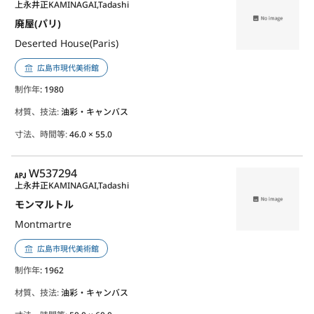
上永井正
KAMINAGAI,Tadashi
廃屋(パリ)
Deserted House(Paris)
広島市現代美術館
制作年
: 1980
材質、技法:
油彩・キャンバス
寸法、時間等:
46.0 × 55.0
APJ
W537294
上永井正
KAMINAGAI,Tadashi
モンマルトル
Montmartre
広島市現代美術館
制作年
: 1962
材質、技法:
油彩・キャンバス