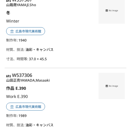
山路商
YAMAJI.Sho
冬
Winter
広島市現代美術館
制作年
: 1940
材質、技法:
油彩・キャンバス
寸法、時間等:
37.0 × 45.5
APJ
W537306
山田正亮
YAMADA,Masaaki
作品 E.390
Work E.390
広島市現代美術館
制作年
: 1989
材質、技法:
油彩・キャンバス