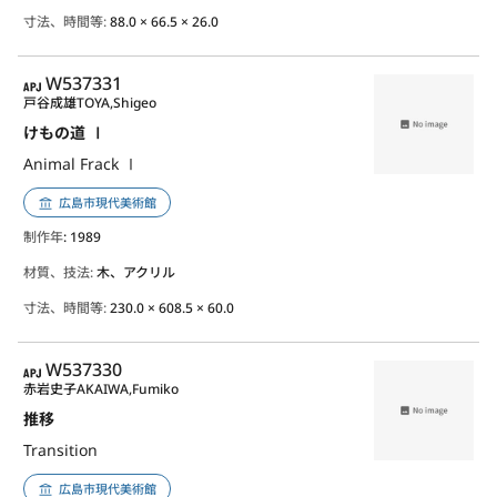
寸法、時間等:
88.0 × 66.5 × 26.0
APJ
W537331
戸谷成雄
TOYA,Shigeo
けもの道 Ⅰ
Animal Frack Ⅰ
広島市現代美術館
制作年
: 1989
材質、技法:
木、アクリル
寸法、時間等:
230.0 × 608.5 × 60.0
APJ
W537330
赤岩史子
AKAIWA,Fumiko
推移
Transition
広島市現代美術館