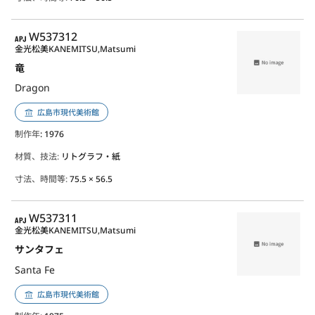
APJ
W537312
金光松美
KANEMITSU,Matsumi
竜
Dragon
広島市現代美術館
制作年
: 1976
材質、技法:
リトグラフ・紙
寸法、時間等:
75.5 × 56.5
APJ
W537311
金光松美
KANEMITSU,Matsumi
サンタフェ
Santa Fe
広島市現代美術館