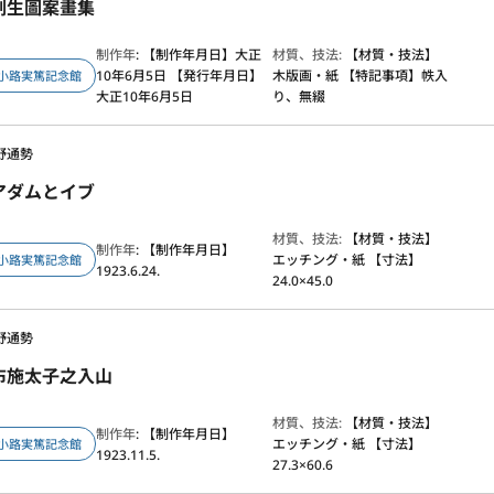
劉生圖案畫集
制作年
: 【制作年月日】大正
材質、技法:
【材質・技法】
10年6月5日 【発行年月日】
木版画・紙 【特記事項】帙入
小路実篤記念館
大正10年6月5日
り、無綴
野通勢
アダムとイブ
材質、技法:
【材質・技法】
制作年
: 【制作年月日】
エッチング・紙 【寸法】
小路実篤記念館
1923.6.24.
24.0×45.0
野通勢
布施太子之入山
材質、技法:
【材質・技法】
制作年
: 【制作年月日】
エッチング・紙 【寸法】
小路実篤記念館
1923.11.5.
27.3×60.6