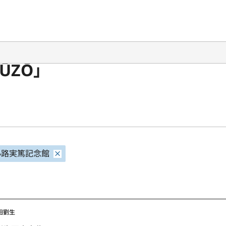
ŪZŌ」
小路実篤記念館
田劉生