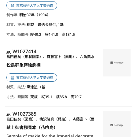
東京藝術大学大学美術館
制作年
: 明治37年（1904）
材質、技法:
桐製 蝶透金具付, 1基
寸法、時間等:
縦49.2 横141.0 高131.5
APJ
W1027414
島田佳矣（形状図案）、斉藤富卜（素地）、六角紫水（蒔絵）
松島群亀蒔絵飾棚
東京藝術大学大学美術館
材質、技法:
黒漆塗, 1基
寸法、時間等:
天板 縦35.1 横85.8 高70.7
APJ
W1027385
島田佳矣（図案）、梅沢隆真（蒔絵）、斉藤富卜（〓地）、三田村自芳（蒔絵）、多畑宗哉（〓漆）、森田忠美（金具）、高井泰令（蒔絵）、福島泰哉（蒔絵）、結城哲雄（蒔絵）、月尾慶水（蒔絵）、荘司芳真（蒔絵）、浅見清寿（螺鈿）
献上御書棚見本（花喰鳥）
Sample of makie for the Imperial decorated cabinet