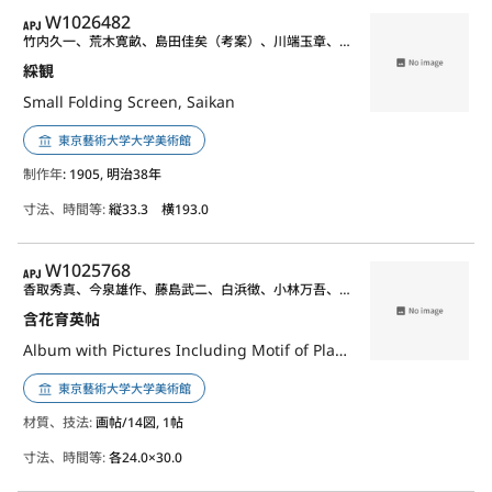
APJ
W1026482
竹内久一、荒木寛畝、島田佳矣（考案）、川端玉章、野口小蘋、橋本雅邦、石川光明、高村光雲、海野勝珉※、大島如雲、香川勝廣、豊田光古（金工細工）、川之辺一朝、白山松哉、加藤友太郎、宮川香山（二代）、濤川惣助、安藤重兵衛、山田宗美、佐竹永湖、大槻如電（各題目命名）
綵観
Small Folding Screen, Saikan
東京藝術大学大学美術館
制作年
: 1905, 明治38年
寸法、時間等:
縦33.3 横193.0
APJ
W1025768
香取秀真、今泉雄作、藤島武二、白浜徴、小林万吾、岡田三郎助、小場恒吉、長原孝太郎、松田義之、島田佳矣、千頭庸哉、久米桂一郎、和田英作、平田松堂、龍村平蔵
含花育英帖
Album with Pictures Including Motif of Plants
東京藝術大学大学美術館
材質、技法:
画帖/14図, 1帖
寸法、時間等:
各24.0×30.0