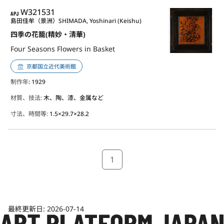
APJ
W321531
島田佳牟（景洲）
SHIMADA, Yoshinari (Keishu)
四季の花籠(精妙・清華)
Four Seasons Flowers in Basket
京都国立近代美術館
制作年
: 1929
材質、技法:
木、陶、漆、金属など
寸法、時間等:
1.5×29.7×28.2
1
最終更新日:
2026-07-14