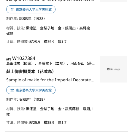
東京藝術大学大学美術館
制作年
: 昭和3年（1928）
材質、技法:
黒漆塗 金梨子地 金・銀研出・高蒔絵
螺鈿
寸法、時間等:
縦25.9 横35.9 厚1.7
APJ
W1027384
島田佳矣（図案）、斉藤富卜（〓地）、河面冬山（蒔絵）、高井白陽（蒔絵）、太田自適（蒔絵）、井上大次郎（蒔絵）、広幡武人（蒔絵）、片岡華江（螺鈿）、多畑宗哉（〓漆）、山永万永（蒔絵）、岡本昇三（蒔絵）、森田忠美（金具）
献上御書棚見本（花喰鳥）
Sample of makie for the Imperial Decorated Cabinet
東京藝術大学大学美術館
制作年
: 昭和3年（1928）
材質、技法:
黒漆塗 金梨子地 金・銀高蒔絵 螺鈿, 1
枚
寸法、時間等:
縦25.9 横35.9 厚1.7