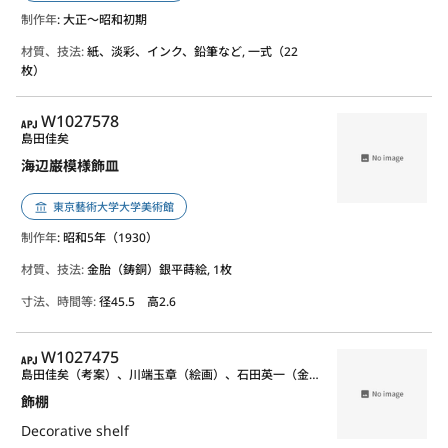
制作年
: 大正〜昭和初期
材質、技法:
紙、淡彩、インク、鉛筆など, 一式（22
枚）
APJ
W1027578
島田佳矣
海辺巌模様飾皿
東京藝術大学大学美術館
制作年
: 昭和5年（1930）
材質、技法:
金胎（鋳銅）銀平蒔絵, 1枚
寸法、時間等:
径45.5 高2.6
APJ
W1027475
島田佳矣（考案）、川端玉章（絵画）、石田英一（金具）、斉藤富卜（指物）
飾棚
Decorative shelf