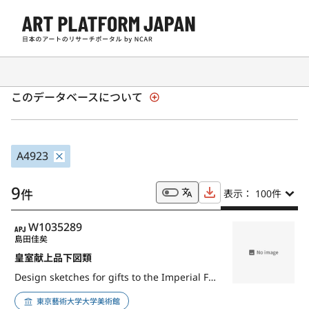
全国美術館収蔵品サーチ「SHŪZŌ」
このデータベースについて
A4923
9
件
表示： 100
件
APJ
W1035289
島田佳矣
皇室献上品下図類
Design sketches for gifts to the Imperial Family
東京藝術大学大学美術館