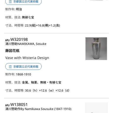
京都国立近代美術館
制作年
: 明治
材質、技法:
無線七宝
寸法、時間等:
22.9(縦)×16.8(横)×1.2(高)
APJ
W320198
濤川惣助
NAMIKAWA, Sosuke
藤図花瓶
Vase with Wisteria Design
京都国立近代美術館
制作年
: 1868-1910
材質、技法:
金属、釉薬、無線・有線七宝
寸法、時間等:
30.6（h）×12.6（w）×12.6（d）
APJ
W138051
濤川惣助作
By Namikawa Sousuke (1847-1910)