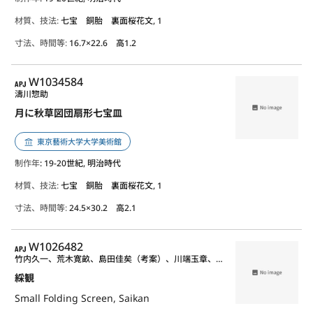
材質、技法:
七宝 銅胎 裏面桜花文, 1
寸法、時間等:
16.7×22.6 高1.2
APJ
W1034584
濤川惣助
月に秋草図団扇形七宝皿
東京藝術大学大学美術館
制作年
: 19-20世紀, 明治時代
材質、技法:
七宝 銅胎 裏面桜花文, 1
寸法、時間等:
24.5×30.2 高2.1
APJ
W1026482
竹内久一、荒木寛畝、島田佳矣（考案）、川端玉章、野口小蘋、橋本雅邦、石川光明、高村光雲、海野勝珉※、大島如雲、香川勝廣、豊田光古（金工細工）、川之辺一朝、白山松哉、加藤友太郎、宮川香山（二代）、濤川惣助、安藤重兵衛、山田宗美、佐竹永湖、大槻如電（各題目命名）
綵観
Small Folding Screen, Saikan