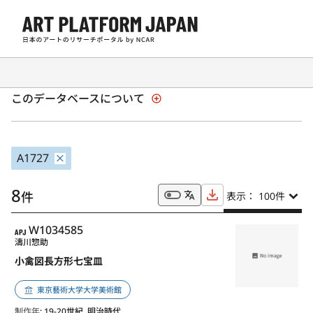
全国美術館収蔵品サーチ「SHŪZŌ」
このデータベースについて
A1727
8
件
表示： 100
件
APJ
W1034585
濤川惣助
小禽図長方形七宝皿
東京藝術大学大学美術館
制作年
: 19-20世紀, 明治時代