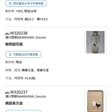
東京藝術大学大学美術館
制作年
: 1905, 明治38年
寸法、時間等:
縦33.3 横193.0
APJ
W320238
濤川惣助
NAMIKAWA, Sosuke
柳燕図花瓶
京都国立近代美術館
制作年
: 明治
材質、技法:
無線七宝、有線七宝
寸法、時間等:
43.0(高)
APJ
W320237
濤川惣助
NAMIKAWA, Sosuke
鶏図長方皿