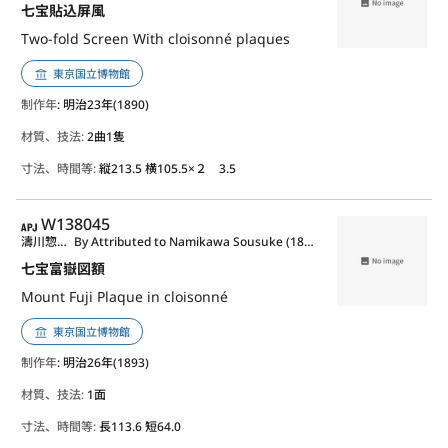
七宝貼込屏風
Two-fold Screen With cloisonné plaques
東京国立博物館
制作年
: 明治23年(1890)
材質、技法:
2曲1隻
寸法、時間等:
縦213.5 横105.5×２ 3.5
APJ
W138045
濤川惣助作
By Attributed to Namikawa Sousuke (1847-1910)
七宝富嶽図額
Mount Fuji Plaque in cloisonné
東京国立博物館
制作年
: 明治26年(1893)
材質、技法:
1面
寸法、時間等:
長113.6 短64.0