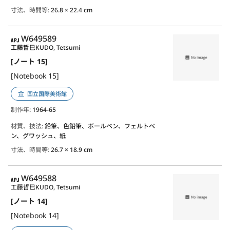
寸法、時間等:
26.8 × 22.4 cm
APJ
W649589
工藤哲巳
KUDO, Tetsumi
[ノート 15]
[Notebook 15]
国立国際美術館
制作年
: 1964-65
材質、技法:
鉛筆、色鉛筆、ボールペン、フェルトペ
ン、グワッシュ、紙
寸法、時間等:
26.7 × 18.9 cm
APJ
W649588
工藤哲巳
KUDO, Tetsumi
[ノート 14]
[Notebook 14]