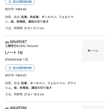
国立国際美術館
制作年
: 1964-65
材質、技法:
鉛筆、色鉛筆、ボールペン、フェルトペ
ン、紙、新聞紙、雑誌の切り抜き
寸法、時間等:
27.0 × 21.7 cm
APJ
W649587
工藤哲巳
KUDO, Tetsumi
[ノート 13]
[Notebook 13]
国立国際美術館
制作年
: 1963-67
材質、技法:
鉛筆、ボールペン、フェルトペン、グワッ
シュ、紙、新聞紙、雑誌の切り抜き
寸法、時間等:
27.6 × 18.3 cm
APJ
W649586