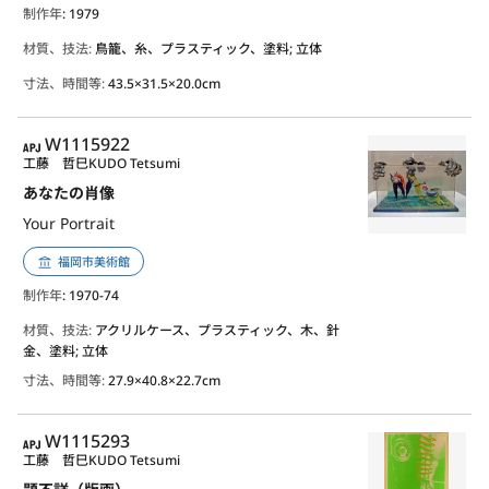
制作年
: 1979
材質、技法:
鳥籠、糸、プラスティック、塗料; 立体
寸法、時間等:
43.5×31.5×20.0cm
APJ
W1115922
工藤 哲巳
KUDO Tetsumi
あなたの肖像
Your Portrait
福岡市美術館
制作年
: 1970-74
材質、技法:
アクリルケース、プラスティック、木、針
金、塗料; 立体
寸法、時間等:
27.9×40.8×22.7cm
APJ
W1115293
工藤 哲巳
KUDO Tetsumi