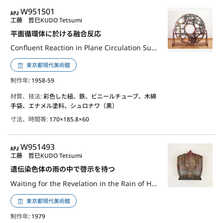
APJ
W951501
工藤 哲巳
KUDO Tetsumi
平面循環体に於ける融合反応
Confluent Reaction in Plane Circulation Substance
東京都現代美術館
制作年
: 1958-59
材質、技法:
彩色した紐、鉄、ビニールチューブ、木綿
手袋、エナメル塗料、シュロナワ（黒）
寸法、時間等:
170×185.8×60
APJ
W951493
工藤 哲巳
KUDO Tetsumi
遺伝染色体の雨の中で啓示を待つ
Waiting for the Revelation in the Rain of Heredity - Chromosome
東京都現代美術館
制作年
: 1979