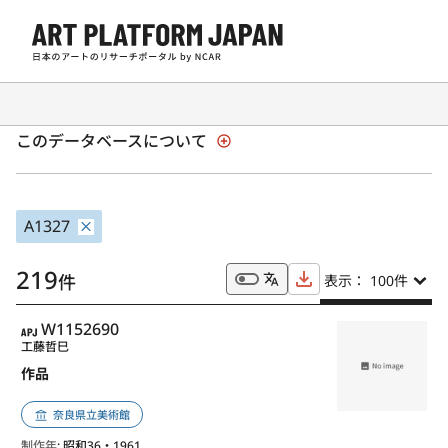
全国美術館収蔵品サーチ「SHŪZŌ」
このデータベースについて
A1327
219
件
表示： 100
件
APJ
W1152690
工藤哲巳
作品
奈良県立美術館
制作年
: 昭和36・1961