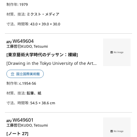
制作年
: 1979
材質、技法:
ミクスト・メディア
寸法、時間等:
43.0 × 39.0 × 30.0
APJ
W649604
工藤哲巳
KUDO, Tetsumi
[東京藝術大学時代のデッサン：裸婦]
[Drawing in the Tokyo University of the Arts: Nude Woman]
国立国際美術館
制作年
: c.1954-56
材質、技法:
鉛筆、紙
寸法、時間等:
54.5 × 38.6 cm
APJ
W649601
工藤哲巳
KUDO, Tetsumi
[ノート 27]