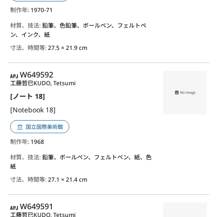
制作年
: 1970-71
材質、技法:
鉛筆、色鉛筆、ボールペン、フェルトペ
ン、インク、紙
寸法、時間等:
27.5 × 21.9 cm
APJ
W649592
工藤哲巳
KUDO, Tetsumi
[ノート 18]
[Notebook 18]
国立国際美術館
制作年
: 1968
材質、技法:
鉛筆、ボールペン、フェルトペン、紙、色
紙
寸法、時間等:
27.1 × 21.4 cm
APJ
W649591
工藤哲巳
KUDO, Tetsumi