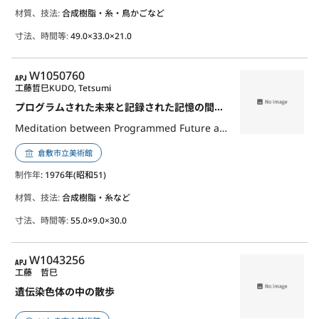
材質、技法:
合成樹脂・糸・鳥かごなど
寸法、時間等:
49.0×33.0×21.0
APJ
W1050760
工藤哲巳
KUDO, Tetsumi
プログラムされた未来と記録された記憶の間での瞑想
Meditation between Programmed Future and Recorded Memory
倉敷市立美術館
制作年
: 1976年(昭和51)
材質、技法:
合成樹脂・糸など
寸法、時間等:
55.0×9.0×30.0
APJ
W1043256
工藤 哲巳
遺伝染色体の中の散歩