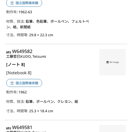
国立国際美術館
制作年
: 1962-63
材質、技法:
鉛筆、色鉛筆、ボールペン、フェルトペ
ン、紙、新聞紙
寸法、時間等:
29.8 × 22.3 cm
APJ
W649582
工藤哲巳
KUDO, Tetsumi
[ノート 8]
[Notebook 8]
国立国際美術館
制作年
: 1962
材質、技法:
鉛筆、ボールペン、クレヨン、紙
寸法、時間等:
25.3 × 18.4 cm
APJ
W649581