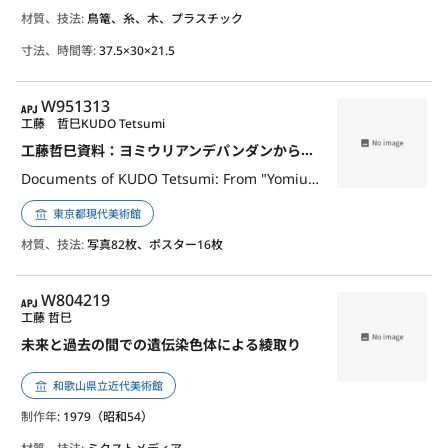
材質、技法:
鳥篭、糸、木、プラスチック
寸法、時間等:
37.5×30×21.5
APJ
W951313
工藤 哲巳
KUDO Tetsumi
工藤哲巳資料：ヨミウリアンデパンダンからポンピドーセンターまで
Documents of KUDO Tetsumi: From "Yomiuri Independent" to Centre Georges Pompidou
東京都現代美術館
材質、技法:
写真82枚、ポスター16枚
APJ
W804219
工藤 哲巳
未来と過去の間での遺伝染色体による綾取り
和歌山県立近代美術館
制作年
: 1979（昭和54）