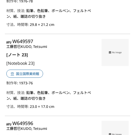
制作年
: 1976-78
材質、技法:
鉛筆、色鉛筆、ボールペン、フェルトペ
ン、紙、雑誌の切り抜き
寸法、時間等:
29.8 × 21.2 cm
APJ
W649597
工藤哲巳
KUDO, Tetsumi
[ノート 23]
[Notebook 23]
国立国際美術館
制作年
: 1973-76
材質、技法:
鉛筆、色鉛筆、ボールペン、フェルトペ
ン、紙、雑誌の切り抜き
寸法、時間等:
23.0 × 17.0 cm
APJ
W649596
工藤哲巳
KUDO, Tetsumi