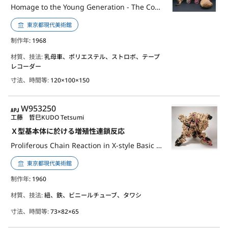
Homage to the Young Generation - The Cocoon Opens
東京都現代美術館
制作年
: 1968
材質、技法:
乳母車、ポリエステル、ストロボ、テープ
レコーダー
寸法、時間等:
120×100×150
APJ
W953250
工藤 哲巳
KUDO Tetsumi
Ｘ型基本体に於ける増殖性連鎖反応
Proliferous Chain Reaction in X-style Basic Substance
東京都現代美術館
制作年
: 1960
材質、技法:
紐、鉄、ビニールチューブ、タワシ
寸法、時間等:
73×82×65