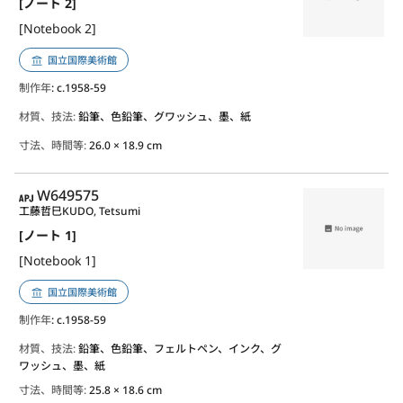
[ノート 2]
[Notebook 2]
国立国際美術館
制作年
: c.1958-59
材質、技法:
鉛筆、色鉛筆、グワッシュ、墨、紙
寸法、時間等:
26.0 × 18.9 cm
APJ
W649575
工藤哲巳
KUDO, Tetsumi
[ノート 1]
[Notebook 1]
国立国際美術館
制作年
: c.1958-59
材質、技法:
鉛筆、色鉛筆、フェルトペン、インク、グ
ワッシュ、墨、紙
寸法、時間等:
25.8 × 18.6 cm