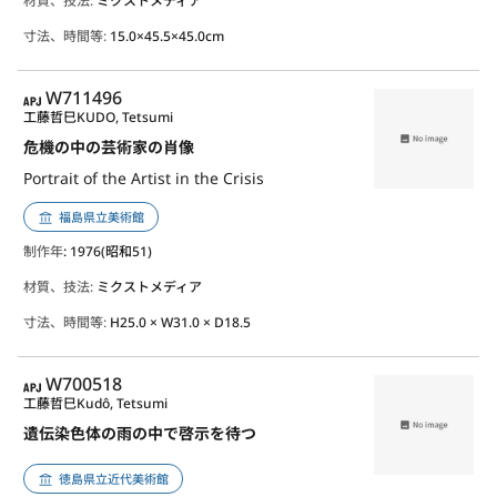
材質、技法:
ミクストメディア
寸法、時間等:
15.0×45.5×45.0cm
APJ
W711496
工藤哲巳
KUDO, Tetsumi
危機の中の芸術家の肖像
Portrait of the Artist in the Crisis
福島県立美術館
制作年
: 1976(昭和51)
材質、技法:
ミクストメディア
寸法、時間等:
H25.0 × W31.0 × D18.5
APJ
W700518
工藤哲巳
Kudô, Tetsumi
遺伝染色体の雨の中で啓示を待つ
徳島県立近代美術館