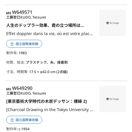
APJ
W649571
工藤哲巳
KUDO, Tetsumi
人生のドップラー効果、君の立つ場所は…
Effet doppler dans la vie, où est votre place… (Life's Doppler Effect - The Place You're Standing Is...)
国立国際美術館
制作年
: 1983
材質、技法:
プラスチック、糸、接着剤
寸法、時間等:
17.5 × φ42.0 cm (2点組)
APJ
W649290
工藤哲巳
KUDO, Tetsumi
[東京藝術大学時代の木炭デッサン：裸婦 2]
[Charcoal Drawing in the Tokyo University of the Arts: Nude Woman 2]
国立国際美術館
制作年
: c.1954