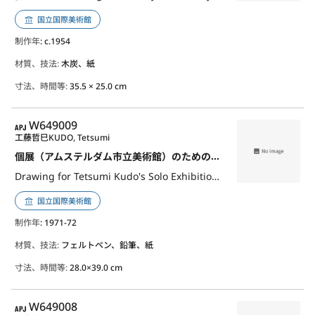
国立国際美術館
制作年
: c.1954
材質、技法:
木炭、紙
寸法、時間等:
35.5 × 25.0 cm
APJ
W649009
工藤哲巳
KUDO, Tetsumi
個展（アムステルダム市立美術館）のためのドローイング （古い）家族の部屋
Drawing for Tetsumi Kudo's Solo Exhibition (Stedelijk Museum Amsterdam) - (Old) Family's Room
国立国際美術館
制作年
: 1971-72
材質、技法:
フェルトペン、鉛筆、紙
寸法、時間等:
28.0×39.0 cm
APJ
W649008