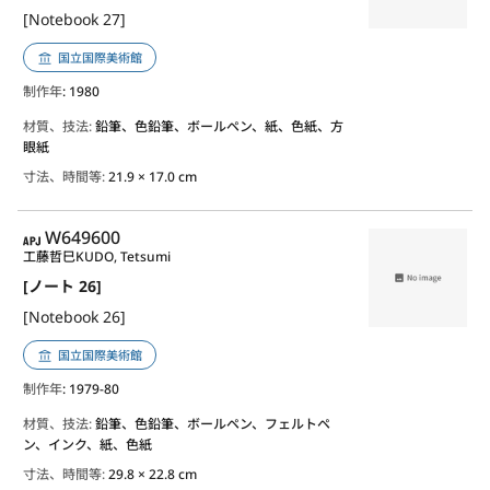
[Notebook 27]
国立国際美術館
制作年
: 1980
材質、技法:
鉛筆、色鉛筆、ボールペン、紙、色紙、方
眼紙
寸法、時間等:
21.9 × 17.0 cm
APJ
W649600
工藤哲巳
KUDO, Tetsumi
[ノート 26]
[Notebook 26]
国立国際美術館
制作年
: 1979-80
材質、技法:
鉛筆、色鉛筆、ボールペン、フェルトペ
ン、インク、紙、色紙
寸法、時間等:
29.8 × 22.8 cm