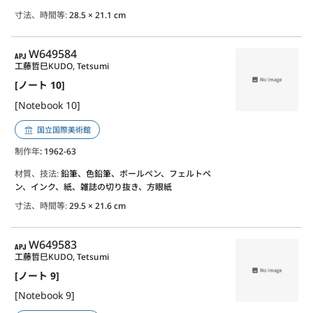
寸法、時間等:
28.5 × 21.1 cm
APJ
W649584
工藤哲巳
KUDO, Tetsumi
[ノート 10]
[Notebook 10]
国立国際美術館
制作年
: 1962-63
材質、技法:
鉛筆、色鉛筆、ボールペン、フェルトペ
ン、インク、紙、雑誌の切り抜き、方眼紙
寸法、時間等:
29.5 × 21.6 cm
APJ
W649583
工藤哲巳
KUDO, Tetsumi
[ノート 9]
[Notebook 9]