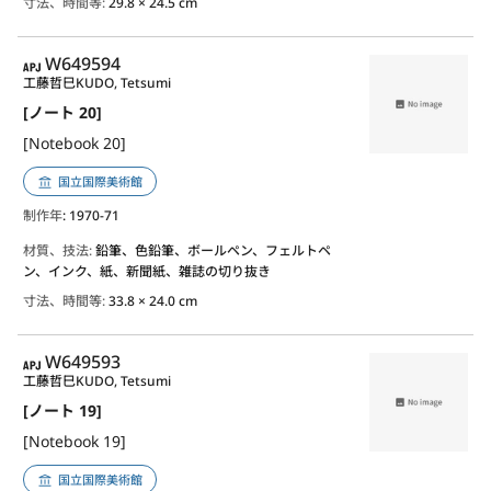
寸法、時間等:
29.8 × 24.5 cm
APJ
W649594
工藤哲巳
KUDO, Tetsumi
[ノート 20]
[Notebook 20]
国立国際美術館
制作年
: 1970-71
材質、技法:
鉛筆、色鉛筆、ボールペン、フェルトペ
ン、インク、紙、新聞紙、雑誌の切り抜き
寸法、時間等:
33.8 × 24.0 cm
APJ
W649593
工藤哲巳
KUDO, Tetsumi
[ノート 19]
[Notebook 19]
国立国際美術館