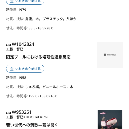
いわき市立美術館
制作年
: 1979
材質、技法:
鳥籠，木，プラスチック，糸ほか
寸法、時間等:
33.5×18.5×28.0
APJ
W1042824
工藤 哲巳
限定プ－ルにおける増殖性連鎖反応
いわき市立美術館
制作年
: 1958
材質、技法:
しゅろ縄，ビニールホース，木
寸法、時間等:
199.0×153.0×16.0
APJ
W953251
工藤 哲巳
KUDO Tetsumi
若い世代への賛歌—繭は開く