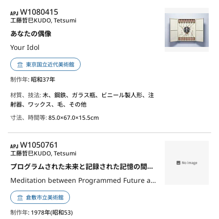
APJ
W1080415
工藤哲巳
KUDO, Tetsumi
あなたの偶像
Your Idol
東京国立近代美術館
制作年
: 昭和37年
材質、技法:
木、鋼鉄、ガラス瓶、ビニール製人形、注
射器、ワックス、毛、その他
寸法、時間等:
85.0×67.0×15.5cm
APJ
W1050761
工藤哲巳
KUDO, Tetsumi
プログラムされた未来と記録された記憶の間での瞑想
Meditation between Programmed Future and Recorded Memory
倉敷市立美術館
制作年
: 1978年(昭和53)