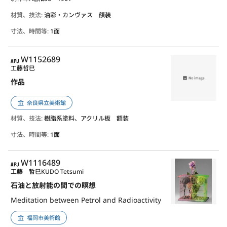
材質、技法:
油彩・カンヴァス 額装
寸法、時間等:
1面
APJ
W1152689
工藤哲巳
作品
奈良県立美術館
材質、技法:
樹脂系塗料、アクリル板 額装
寸法、時間等:
1面
APJ
W1116489
工藤 哲巳
KUDO Tetsumi
石油と放射能の間での瞑想
Meditation between Petrol and Radioactivity
福岡市美術館