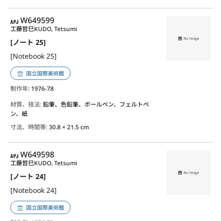
APJ
W649599
工藤哲巳
KUDO, Tetsumi
[ノート 25]
[Notebook 25]
国立国際美術館
制作年
: 1976-78
材質、技法:
鉛筆、色鉛筆、ボールペン、フェルトペ
ン、紙
寸法、時間等:
30.8 × 21.5 cm
APJ
W649598
工藤哲巳
KUDO, Tetsumi
[ノート 24]
[Notebook 24]
国立国際美術館