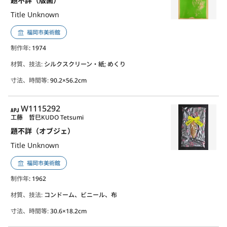
題不詳（版画）
Title Unknown
福岡市美術館
制作年
: 1974
材質、技法:
シルクスクリーン・紙; めくり
寸法、時間等:
90.2×56.2cm
APJ
W1115292
工藤 哲巳
KUDO Tetsumi
題不詳（オブジェ）
Title Unknown
福岡市美術館
制作年
: 1962
材質、技法:
コンドーム、ビニール、布
寸法、時間等:
30.6×18.2cm