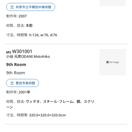
井原市立平櫛田中美術館
制作年
: 2007
材質、技法:
木彫
寸法、時間等:
h:126, w:76, d:76
APJ
W301001
小谷 元彦
ODANI Motohiko
9th Room
9th Room
豊田市美術館
制作年
: 2001年
材質、技法:
ヴィデオ、スチール･フレーム、鏡、スクリ
ーン
寸法、時間等:
320.0×320.0×320.0cm