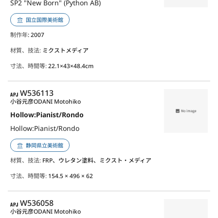
SP2 "New Born" (Python AB)
国立国際美術館
制作年
: 2007
材質、技法:
ミクストメディア
寸法、時間等:
22.1×43×48.4cm
APJ
W536113
小谷元彦
ODANI Motohiko
Hollow:Pianist/Rondo
Hollow:Pianist/Rondo
静岡県立美術館
材質、技法:
FRP、ウレタン塗料、ミクスト・メディア
寸法、時間等:
154.5 × 496 × 62
APJ
W536058
小谷元彦
ODANI Motohiko