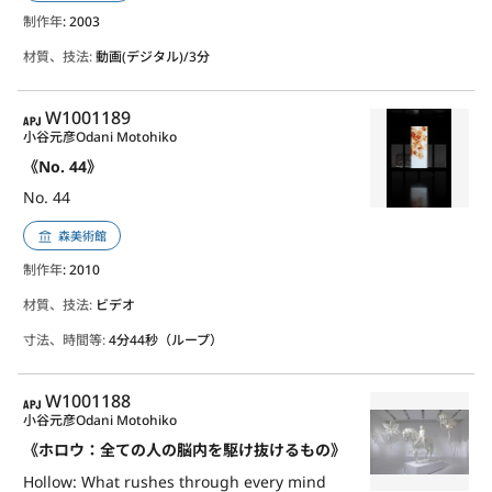
制作年
: 2003
材質、技法:
動画(デジタル)/3分
APJ
W1001189
小谷元彦
Odani Motohiko
《No. 44》
No. 44
森美術館
制作年
: 2010
材質、技法:
ビデオ
寸法、時間等:
4分44秒（ループ）
APJ
W1001188
小谷元彦
Odani Motohiko
《ホロウ：全ての人の脳内を駆け抜けるもの》
Hollow: What rushes through every mind