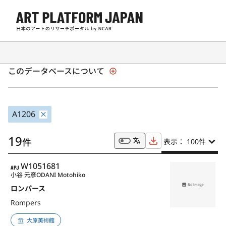
全国美術館収蔵品サーチ「SHŪZŌ」
このデータベースについて
A1206
19
件
表示： 100
件
APJ
W1051681
小谷 元彦
ODANI Motohiko
ロンパース
Rompers
大原美術館