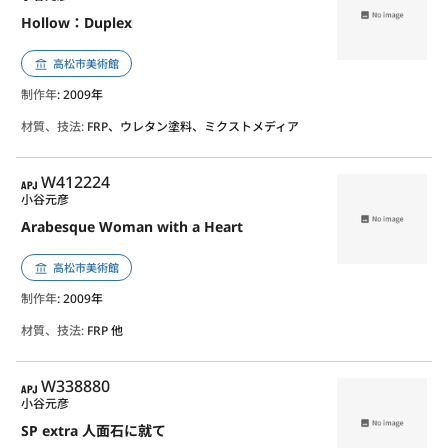
Hollow：Duplex
高松市美術館
制作年
: 2009年
材質、技法:
FRP、ウレタン塗料、ミクストメディア
APJ
W412224
小谷元彦
Arabesque Woman with a Heart
高松市美術館
制作年
: 2009年
材質、技法:
FRP 他
APJ
W338880
小谷元彦
SP extra 人面石に就て