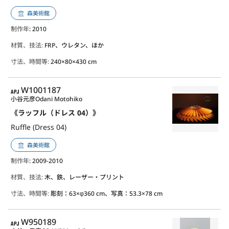
森美術館
制作年
: 2010
材質、技法:
FRP、ウレタン、ほか
寸法、時間等:
240×80×430 cm
APJ
W1001187
小谷元彦
Odani Motohiko
《ラッフル（ドレス 04）》
Ruffle (Dress 04)
森美術館
制作年
: 2009-2010
材質、技法:
木、鉄、レーザー・プリント
寸法、時間等:
彫刻：63×φ360 cm、写真：53.3×78 cm
APJ
W950189