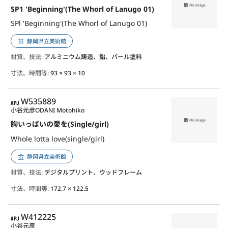
SP1 'Beginning'(The Whorl of Lanugo 01)
SPl 'Beginning'(The Whorl of Lanugo 01)
静岡県立美術館
材質、技法:
アルミニウム鋳造、鉛、パール塗料
寸法、時間等:
93 × 93 × 10
APJ
W535889
小谷元彦
ODANI Motohiko
胸いっぱいの愛を(Single/girl)
Whole lotta love(single/girl)
静岡県立美術館
材質、技法:
デジタルプリント、ウッドフレーム
寸法、時間等:
172.7 × 122.5
APJ
W412225
小谷元彦