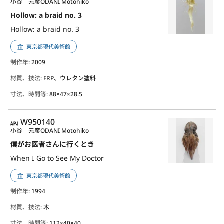
小谷 元彦
ODANI Motohiko
Hollow: a braid no. 3
Hollow: a braid no. 3
東京都現代美術館
制作年
: 2009
材質、技法:
FRP、ウレタン塗料
寸法、時間等:
88×47×28.5
APJ
W950140
小谷 元彦
ODANI Motohiko
僕がお医者さんに行くとき
When I Go to See My Doctor
東京都現代美術館
制作年
: 1994
材質、技法:
木
寸法、時間等:
112×40×40