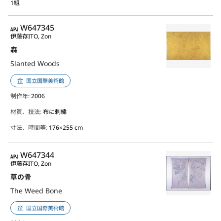
1組
APJ
W647345
伊藤存
ITO, Zon
森
Slanted Woods
国立国際美術館
制作年
: 2006
材質、技法:
布に刺繍
寸法、時間等:
176×255 cm
APJ
W647344
伊藤存
ITO, Zon
草の骨
The Weed Bone
国立国際美術館