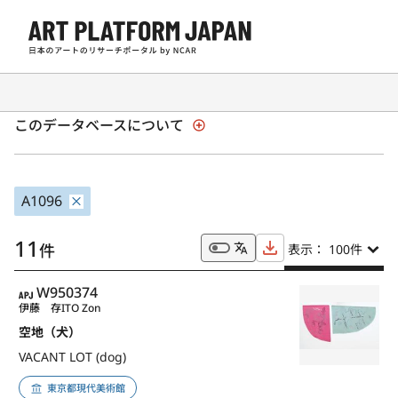
全国美術館収蔵品サーチ「SHŪZŌ」
このデータベースについて
A1096
11
件
表示： 100
件
APJ
W950374
伊藤 存
ITO Zon
空地（犬）
VACANT LOT (dog)
東京都現代美術館