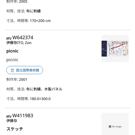
制作年
: 2005
材質、技法:
布に刺繍
寸法、時間等:
170×200 cm
APJ
W642374
伊藤存
ITO, Zon
picnic
picnic
国立国際美術館
制作年
: 2001
材質、技法:
布に刺繍、木製パネル
寸法、時間等:
180.0×300.0
APJ
W411983
伊藤存
スケッチ