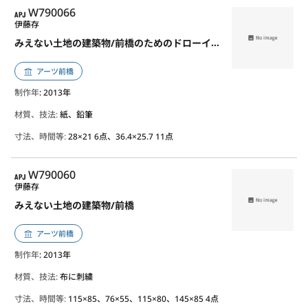
APJ
W790066
伊藤存
みえない土地の建築物/前橋のためのドローイング
アーツ前橋
制作年
: 2013年
材質、技法:
紙、鉛筆
寸法、時間等:
28×21 6点、36.4×25.7 11点
APJ
W790060
伊藤存
みえない土地の建築物/前橋
アーツ前橋
制作年
: 2013年
材質、技法:
布に刺繍
寸法、時間等:
115×85、76×55、115×80、145×85 4点