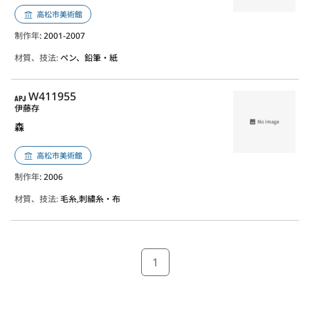
高松市美術館
制作年
: 2001-2007
材質、技法:
ペン、鉛筆・紙
APJ
W411955
伊藤存
森
高松市美術館
制作年
: 2006
材質、技法:
毛糸,刺繍糸・布
1