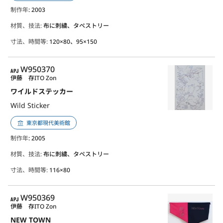
制作年
: 2003
材質、技法:
布に刺繍、タペストリー
寸法、時間等:
120×80、95×150
APJ
W950370
伊藤 存
ITO Zon
ワイルドステッカー
Wild Sticker
東京都現代美術館
制作年
: 2005
材質、技法:
布に刺繍、タペストリー
寸法、時間等:
116×80
APJ
W950369
伊藤 存
ITO Zon
NEW TOWN