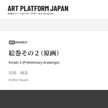
W949837
APJ
絵巻その２（原画）
Emaki 2 (Preliminary drawings)
石田 尚志
ISHIDA Takashi