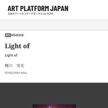
W949308
APJ
Light of
Light of
蜷川 実花
NINAGAWA Mika