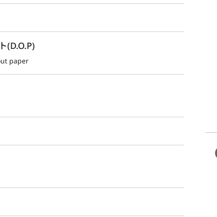
.O.P)
out paper