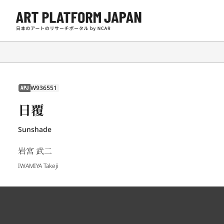
W936551
APJ
日覆
Sunshade
岩宮 武二
IWAMIYA Takeji