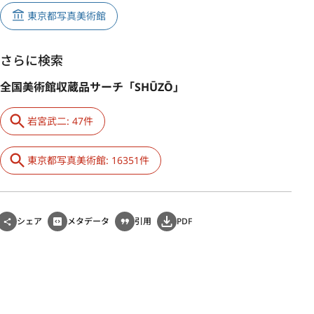
東京都写真美術館
さらに検索
全国美術館収蔵品サーチ「SHŪZŌ」
岩宮武二: 47件
東京都写真美術館: 16351件
シェア
メタデータ
引用
PDF