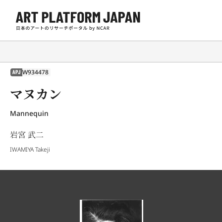
W934478
APJ
マヌカン
Mannequin
岩宮 武二
IWAMIYA Takeji