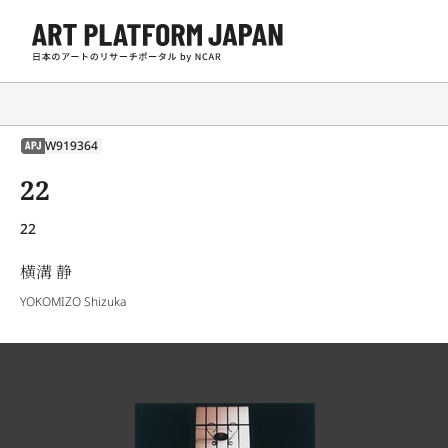
W919364
APJ
22
22
横溝 静
YOKOMIZO Shizuka