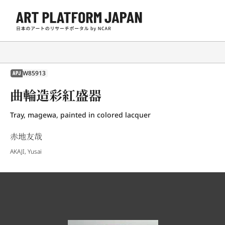
W85913
APJ
曲輪造彩紅盛器
Tray, magewa, painted in colored lacquer
赤地友哉
AKAJI, Yusai