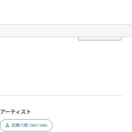
Translation
アーティスト
武藤六郎
,
1907–1995