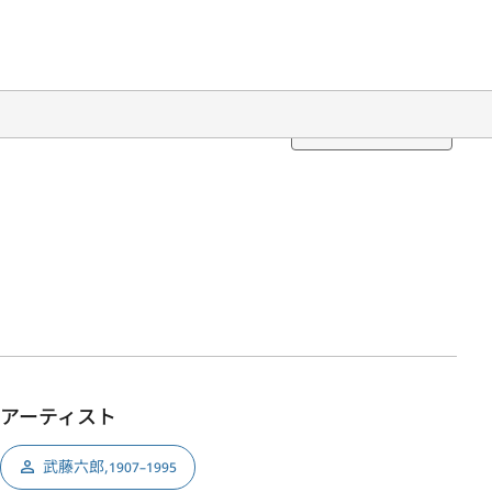
Translation
アーティスト
武藤六郎
,
1907–1995