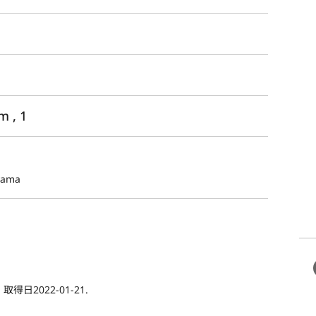
 , 1
yama
2022-01-21.