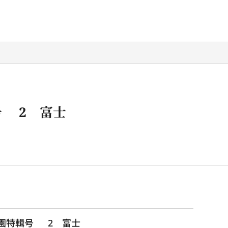
号 2 富士
園特輯号  　2　富士