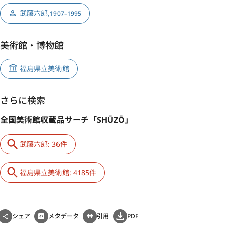
武藤六郎
,
1907–1995
美術館・博物館
福島県立美術館
さらに検索
全国美術館収蔵品サーチ「SHŪZŌ」
武藤六郎: 36件
福島県立美術館: 4185件
シェア
メタデータ
引用
PDF