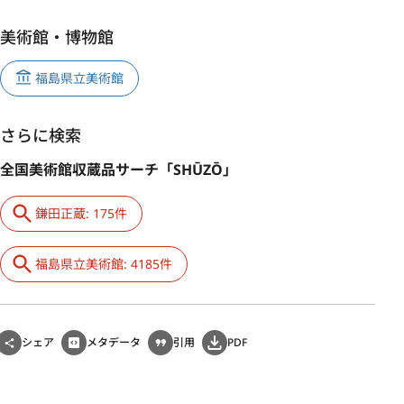
美術館・博物館
福島県立美術館
さらに検索
全国美術館収蔵品サーチ「SHŪZŌ」
鎌田正蔵: 175件
福島県立美術館: 4185件
シェア
メタデータ
引用
PDF