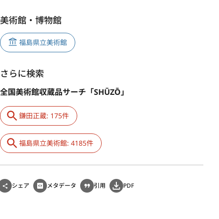
美術館・博物館
福島県立美術館
さらに検索
全国美術館収蔵品サーチ「SHŪZŌ」
鎌田正蔵: 175件
福島県立美術館: 4185件
シェア
メタデータ
引用
PDF