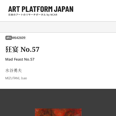
W642609
APJ
狂宴 No.57
Mad Feast No.57
水谷勇夫
MIZUTANI, Isao