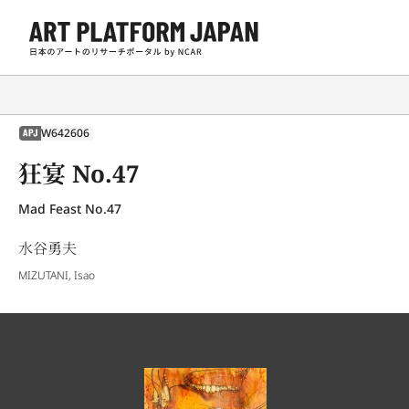
W642606
APJ
狂宴 No.47
Mad Feast No.47
水谷勇夫
MIZUTANI, Isao