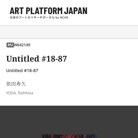
W642149
APJ
Untitled #18-87
Untitled #18-87
依田寿久
YODA, Toshihisa