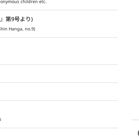
onymous children etc.
』第9号より)
 Shin Hanga, no.9)
i