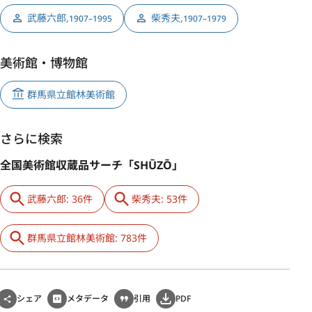
武藤六郎
,
柴秀夫
,
1907–1995
1907–1979
美術館・博物館
群馬県立館林美術館
さらに検索
全国美術館収蔵品サーチ「SHŪZŌ」
武藤六郎: 36件
柴秀夫: 53件
群馬県立館林美術館: 783件
シェア
メタデータ
引用
PDF