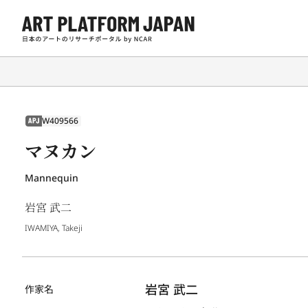
W409566
APJ
マヌカン
Mannequin
岩宮 武二
IWAMIYA, Takeji
岩宮 武二
作家名