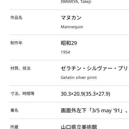
IWAMIYA, Takeji
マヌカン
作品名
Mannequin
昭和29
制作年
1954
ゼラチン・シルヴァー・プリン
材質、技法
Gelatin silver print
30.3×20.9(35.3×27.9)
寸法、時間等
画面外左下「3/5 may '91」、右
署名
山口県立美術館
所蔵