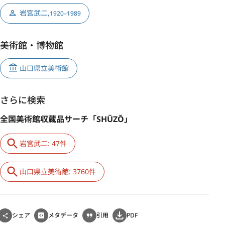
岩宮武二
,
1920–1989
美術館・博物館
山口県立美術館
さらに検索
全国美術館収蔵品サーチ「SHŪZŌ」
岩宮武二: 47件
山口県立美術館: 3760件
シェア
メタデータ
引用
PDF