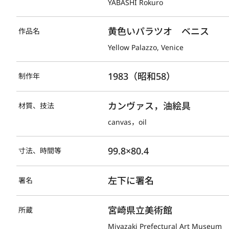
YABASHI Rokuro
黄色いパラツオ　ベニス
作品名
Yellow Palazzo, Venice
1983（昭和58）
制作年
カンヴァス，油絵具
材質、技法
canvas，oil
99.8×80.4
寸法、時間等
左下に署名
署名
宮崎県立美術館
所蔵
Miyazaki Prefectural Art Museum