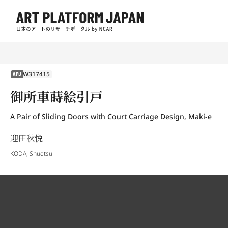
W317415
APJ
御所車蒔絵引戸
A Pair of Sliding Doors with Court Carriage Design, Maki-e
迎田秋悦
KODA, Shuetsu