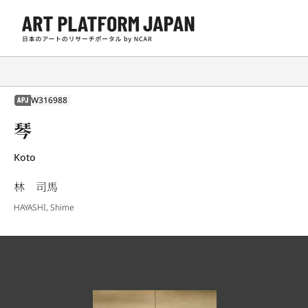
W316988
APJ
琴
Koto
林 司馬
HAYASHI, Shime