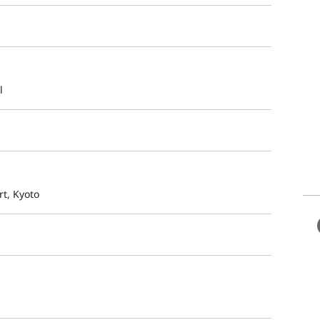
l
t, Kyoto