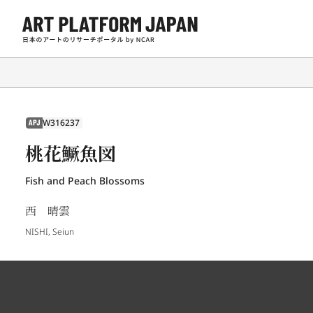
W316237
APJ
桃花鱖魚図
Fish and Peach Blossoms
西 晴雲
NISHI, Seiun