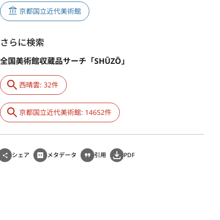
京都国立近代美術館
さらに検索
全国美術館収蔵品サーチ「SHŪZŌ」
西晴雲: 32件
京都国立近代美術館: 14652件
シェア
メタデータ
引用
PDF