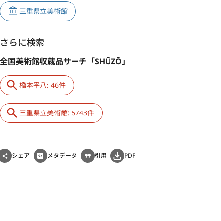
三重県立美術館
さらに検索
全国美術館収蔵品サーチ「SHŪZŌ」
橋本平八: 46件
三重県立美術館: 5743件
シェア
メタデータ
引用
PDF