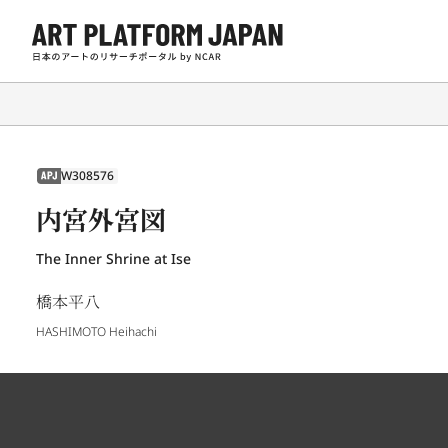
W308576
APJ
内宮外宮図
The Inner Shrine at Ise
橋本平八
HASHIMOTO Heihachi