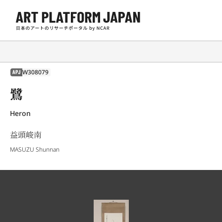
W308079
APJ
鷺
Heron
益頭峻南
MASUZU Shunnan