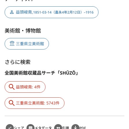
益頭峻南
,
1851-03-14（嘉永4年2月12日）–1916
美術館・博物館
三重県立美術館
さらに検索
全国美術館収蔵品サーチ「SHŪZŌ」
益頭峻南: 4件
三重県立美術館: 5743件
シェア
メタデータ
引用
PDF