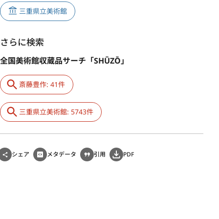
三重県立美術館
さらに検索
全国美術館収蔵品サーチ「SHŪZŌ」
斎藤豊作: 41件
三重県立美術館: 5743件
シェア
メタデータ
引用
PDF