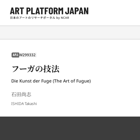
W299332
APJ
フーガの技法
Die Kunst der Fuge (The Art of Fugue)
石田尚志
ISHIDA Takashi