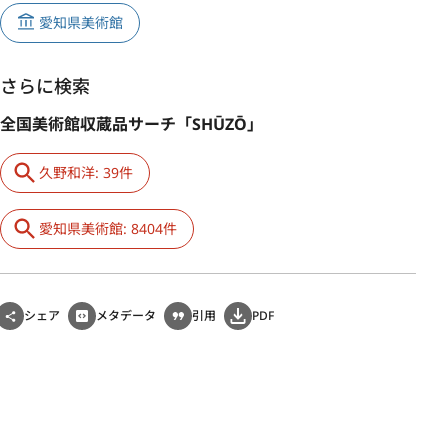
愛知県美術館
さらに検索
全国美術館収蔵品サーチ「SHŪZŌ」
久野和洋: 39件
愛知県美術館: 8404件
シェア
メタデータ
引用
PDF