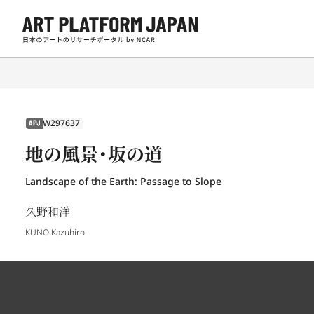
W297637
APJ
地の風景・坂の道
Landscape of the Earth: Passage to Slope
久野和洋
KUNO Kazuhiro