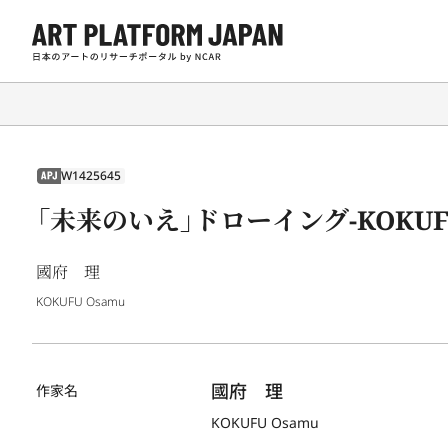
W1425645
APJ
「未来のいえ」ドローイング-KOKUF
國府 理
KOKUFU Osamu
國府　理
作家名
KOKUFU Osamu