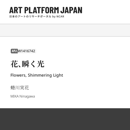
W1416742
APJ
花、瞬く光
Flowers, Shimmering Light
蜷川実花
MIKA Ninagawa