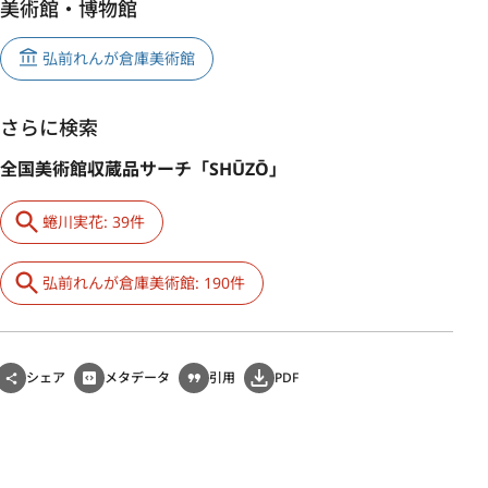
美術館・博物館
弘前れんが倉庫美術館
さらに検索
全国美術館収蔵品サーチ「SHŪZŌ」
蜷川実花: 39件
弘前れんが倉庫美術館: 190件
シェア
メタデータ
引用
PDF