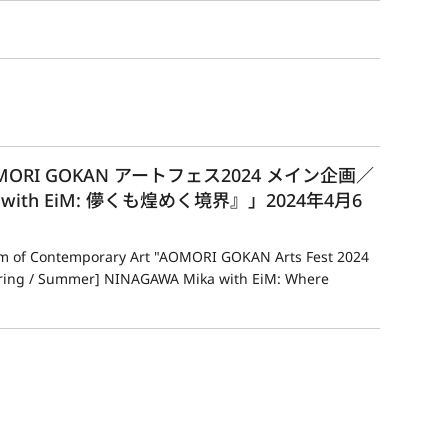
RI GOKAN アートフェス2024 メイン企画／
th EiM: 儚くも煌めく境界』」2024年4月6
um of Contemporary Art "AOMORI GOKAN Arts Fest 2024
pring / Summer] NINAGAWA Mika with EiM: Where