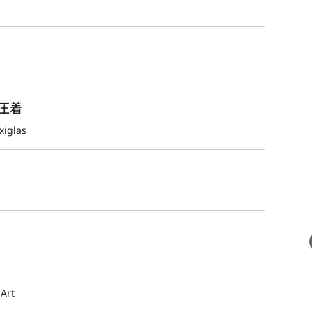
圧着
xiglas
Art