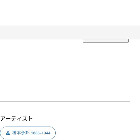
Translation
アーティスト
橋本永邦
,
1886–1944